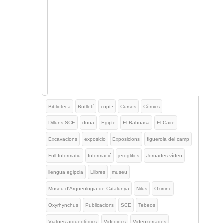
Biblioteca
Butlletí
copte
Cursos
Còmics
Dilluns SCE
dona
Egipte
El Bahnasa
El Caire
Excavacions
exposicio
Exposicions
figuerola del camp
Full Informatiu
Informació
jeroglifics
Jornades vídeo
llengua egipcia
Llibres
museu
Museu d'Arqueologia de Catalunya
Nilus
Oxirrinc
Oxyrhynchus
Publicacions
SCE
Tebeos
Viatges arqueològics
Videojocs
Videoxerrades