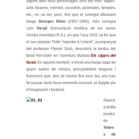
alguns dels seus personatges dins del món “egipci”
amb faraons, mòmies, cocodrils, piràmides, temples,
etc., no va ser, però, fins que el conegut dibuixant
belga
Georges Rémi
(1907-1983), més conegut
com
Hergé
(transcripció fonètica de les seves
inicials invertides R.G.), en que l’any 1932 va fer que
el seu popular Tintin “reporter a l’orient”, acompanyat
del professor Filemó Sicló, descobrís la tomba del
faraó Kih-Oskh en l’aventura titulada
Els cigars del
faraó
.
En aquest moment, s’inicià una llarga saga de
grans autors de còmics, principalment belgues i
francesos que, des de llavors fins avui dia, ens han
fet passar tants bons moments evocant un Egipte ple
d’imaginació i fantasia.
Aquest
a petita
mostra
de
Tebeo
s de