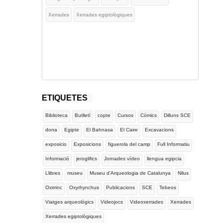
Xerrades
Xerrades egiptològiques
ETIQUETES
Biblioteca
Butlletí
copte
Cursos
Còmics
Dilluns SCE
dona
Egipte
El Bahnasa
El Caire
Excavacions
exposicio
Exposicions
figuerola del camp
Full Informatiu
Informació
jeroglifics
Jornades vídeo
llengua egipcia
Llibres
museu
Museu d'Arqueologia de Catalunya
Nilus
Oxirrinc
Oxyrhynchus
Publicacions
SCE
Tebeos
Viatges arqueològics
Videojocs
Videoxerrades
Xerrades
Xerrades egiptològiques