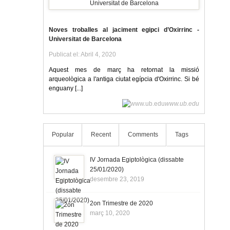
Noves troballes al jaciment egipci d’Oxirrinc -
Universitat de Barcelona
Publicat el: Abril 4, 2020
Aquest mes de març ha retornat la missió
arqueològica a l'antiga ciutat egípcia d'Oxirrinc. Si bé
enguany [...]
www.ub.edu
Popular
Recent
Comments
Tags
IV Jornada Egiptològica (dissabte
25/01/2020)
desembre 23, 2019
2on Trimestre de 2020
març 10, 2020