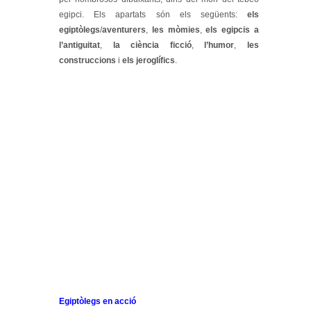
egipci. Els apartats són els següents:
els
egiptòlegs
/
aventurers
,
les mòmies
,
els egipcis a
l’antiguitat
,
la ciència ficció
,
l’humor
,
les
construccions
i
els jeroglífics
.
Egiptòlegs en acció