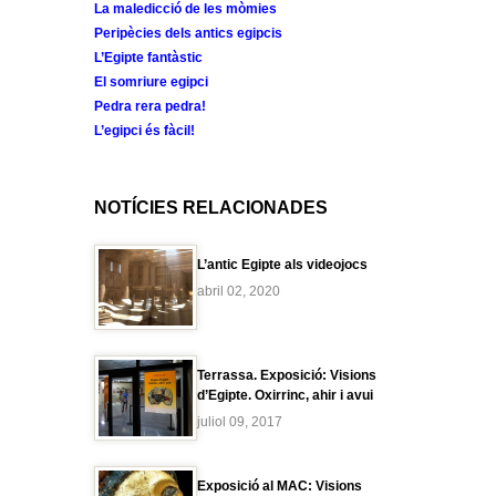
La maledicció de les mòmies
Peripècies dels antics egipcis
L’Egipte fantàstic
El somriure egipci
Pedra rera pedra!
L’egipci és fàcil!
NOTÍCIES RELACIONADES
L’antic Egipte als videojocs
abril 02, 2020
Terrassa. Exposició: Visions
d’Egipte. Oxirrinc, ahir i avui
juliol 09, 2017
Exposició al MAC: Visions