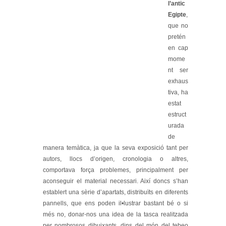
l’antic
Egipte
,
que no
pretén
en cap
mome
nt ser
exhaus
tiva, ha
estat
estruct
urada
de
manera temàtica, ja que la seva exposició tant per
autors, llocs d’origen, cronologia o altres,
comportava força problemes, principalment per
aconseguir el material necessari. Així doncs s’han
establert una sèrie d’apartats, distribuïts en diferents
pannells, que ens poden il•lustrar bastant bé o si
més no, donar-nos una idea de la tasca realitzada
per nombrosos dibuixants, dins del món del tebeo