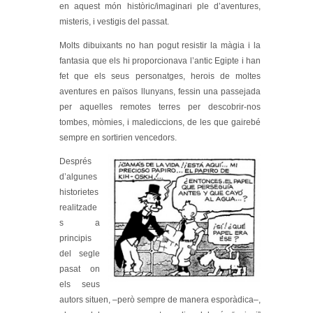
en aquest món històric/imaginari ple d’aventures,
misteris, i vestigis del passat.
Molts dibuixants no han pogut resistir la màgia i la
fantasia que els hi proporcionava l’antic Egipte i han
fet que els seus personatges, herois de moltes
aventures en països llunyans, fessin una passejada
per aquelles remotes terres per descobrir-nos
tombes, mòmies, i malediccions, de les que gairebé
sempre en sortirien vencedors.
Després
d’algunes
historietes
realitzade
s a
principis
del segle
pasat on
els seus
autors situen, –però sempre de manera esporàdica–,