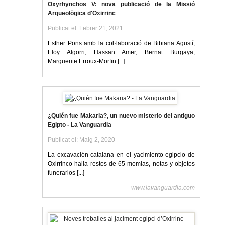
Oxyrhynchos V: nova publicació de la Missió
Arqueològica d'Oxirrinc
Publicat el: Febrer 21, 2021
Esther Pons amb la col·laboració de Bibiana Agustí,
Eloy Algorri, Hassan Amer, Bernat Burgaya,
Marguerite Erroux-Morfin [...]
¿Quién fue Makaria?, un nuevo misterio del antiguo
Egipto - La Vanguardia
Publicat el: Maig 2, 2020
La excavación catalana en el yacimiento egipcio de
Oxirrinco halla restos de 65 momias, notas y objetos
funerarios [...]
www.lavanguardia.com