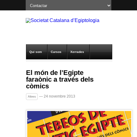
Qui som
Cursos
Xerrades
Excavacions a Oxirrinc
Notícies SCE
El món de l’Egipte
faraònic a través dels
Publicacions
Altres
còmics
— 24 novembre 2013
Altres