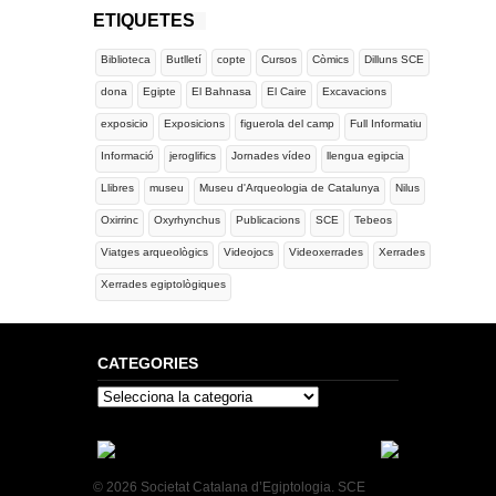
ETIQUETES
Biblioteca
Butlletí
copte
Cursos
Còmics
Dilluns SCE
dona
Egipte
El Bahnasa
El Caire
Excavacions
exposicio
Exposicions
figuerola del camp
Full Informatiu
Informació
jeroglifics
Jornades vídeo
llengua egipcia
Llibres
museu
Museu d'Arqueologia de Catalunya
Nilus
Oxirrinc
Oxyrhynchus
Publicacions
SCE
Tebeos
Viatges arqueològics
Videojocs
Videoxerrades
Xerrades
Xerrades egiptològiques
CATEGORIES
Categories
© 2026 Societat Catalana d’Egiptologia. SCE