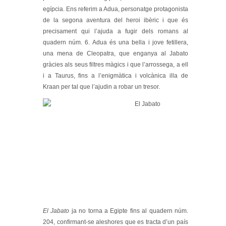
egípcia. Ens referim a Adua, personatge protagonista
de la segona aventura del heroi ibèric i que és
precisament qui l’ajuda a fugir dels romans al
quadern núm. 6. Adua és una bella i jove fetillera,
una mena de Cleopatra, que enganya al Jabato
gràcies als seus filtres màgics i que l’arrossega, a ell
i a Taurus, fins a l’enigmàtica i volcànica illa de
Kraan per tal que l’ajudin a robar un tresor.
El Jabato
ja no torna a Egipte fins al quadern núm.
204, confirmant-se aleshores que es tracta d’un país