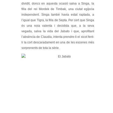
dividit, doncs en aquesta ocasió salva a Singa, la
filla del rei Mordek de Timbak, una ciutat egípcia
independent. Singa també havia estat raptada, a
l’igual que Tigra, la filla de Septa. Per cert que Singa
és una noia valenta i decidida que, a la seva
vegada, salva la vida del Jabato i que, aprofitant
l’absència de Claudia, intenta prendre-li el xicot fent-
li la cort descaradament en una de les escenes més
sorprenents de tota la sèrie.