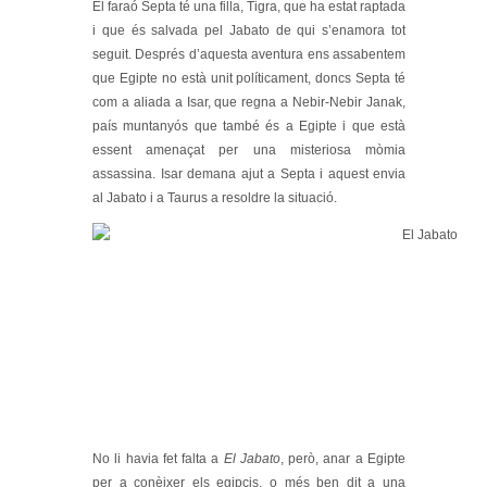
El faraó Septa té una filla, Tigra, que ha estat raptada
i que és salvada pel Jabato de qui s’enamora tot
seguit. Després d’aquesta aventura ens assabentem
que Egipte no està unit políticament, doncs Septa té
com a aliada a Isar, que regna a Nebir-Nebir Janak,
país muntanyós que també és a Egipte i que està
essent amenaçat per una misteriosa mòmia
assassina. Isar demana ajut a Septa i aquest envia
al Jabato i a Taurus a resoldre la situació.
No li havia fet falta a
El Jabato
, però, anar a Egipte
per a conèixer els egipcis, o més ben dit a una