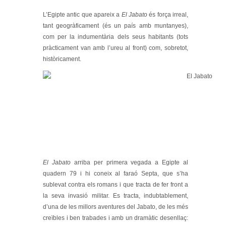
L’Egipte antic que apareix a
El Jabato
és força irreal,
tant geogràficament (és un país amb muntanyes),
com per la indumentària dels seus habitants (tots
pràcticament van amb l’ureu al front) com, sobretot,
històricament.
El Jabato
arriba per primera vegada a Egipte al
quadern 79 i hi coneix al faraó Septa, que s’ha
sublevat contra els romans i que tracta de fer front a
la seva invasió militar. Es tracta, indubtablement,
d’una de les millors aventures del Jabato, de les més
creïbles i ben trabades i amb un dramàtic desenllaç: