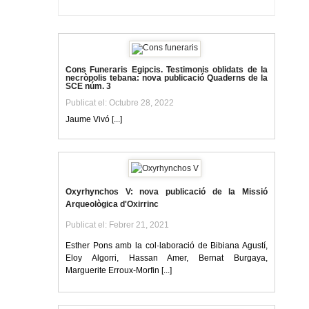
Cons Funeraris Egipcis. Testimonis oblidats de la
necròpolis tebana: nova publicació Quaderns de la
SCE núm. 3
Publicat el: Octubre 28, 2022
Jaume Vivó [...]
Oxyrhynchos V: nova publicació de la Missió
Arqueològica d'Oxirrinc
Publicat el: Febrer 21, 2021
Esther Pons amb la col·laboració de Bibiana Agustí,
Eloy Algorri, Hassan Amer, Bernat Burgaya,
Marguerite Erroux-Morfin [...]