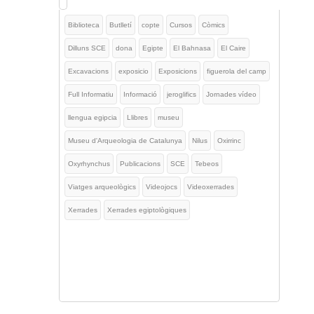
Biblioteca
Butlletí
copte
Cursos
Còmics
Dilluns SCE
dona
Egipte
El Bahnasa
El Caire
Excavacions
exposicio
Exposicions
figuerola del camp
Full Informatiu
Informació
jeroglifics
Jornades vídeo
llengua egipcia
Llibres
museu
Museu d'Arqueologia de Catalunya
Nilus
Oxirrinc
Oxyrhynchus
Publicacions
SCE
Tebeos
Viatges arqueològics
Videojocs
Videoxerrades
Xerrades
Xerrades egiptològiques