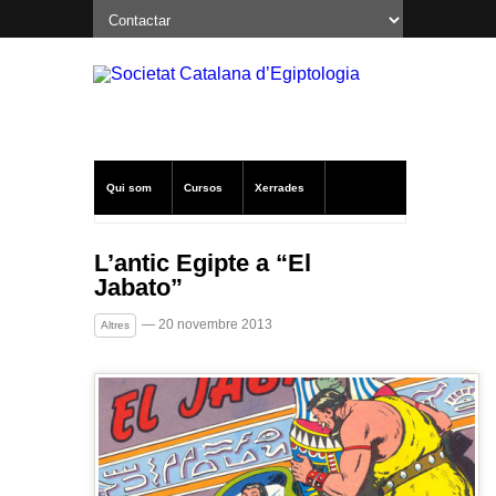
Qui som
Cursos
Xerrades
Excavacions a Oxirrinc
Notícies SCE
L’antic Egipte a “El
Jabato”
Publicacions
Altres
— 20 novembre 2013
Altres