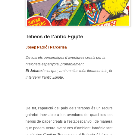
Tebeos de l’antic Egipte.
Josep Padró i Parcerisa
De tots els personatges d’aventures creats per la
historieta espanyola, probablement
El Jabato
és el que, amb motius més fonamentats, fa
intervenir l’antic Egipte.
De fet, l’aparició del país dels faraons és un recurs
gairebé inevitable a les aventures de quasi tots els
herois de paper creats a l’estat espanyol; de manera
que podem veure aventures d’ambient faraònic tant
al cèlebre
Capitán Trueno
com al
Roberto Alcázar
, a