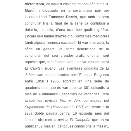
Víctor Mora
, en aquest cas amb el pseudònim de
R.
Martín
, i dibuixada en la seva major part per
l’extraordinari
Francesc Darnís
, que amb la seva
continuïtat fins al final de la sèrie va contribuir a
dotar-la, tota ella, d’una excel.lent qualitat gràfica.
Encara que també d’altres dibuixants més mediocres
(amb alguna honrosa excepció) hi van intervenir, la
sèrie en general va sortir beneficiada de la
continuïtat del seu creador gràfic original, sort
aquesta que, com és ben sabut, no va tenir en canvi
El Capitán Trueno
. Les aventures originals de
El
Jabato
van ser publicades per l’Editorial Bruguera
entre 1958 i 1966, sobretot en una serie de
quaderns dels que es van publicar 381 episodis, a
més de 4 almanacs i especials de vacances. Però
també les revistes
Ven y Ven
, continuada pel
Suplemento de Historietas
del
DDT
van veure a la
seva doble pàgina central 16 episodis més del
Jabato, així com la revista
El Campeón
que en va
publicar 32 més en idèntiques condicions, a més d’1