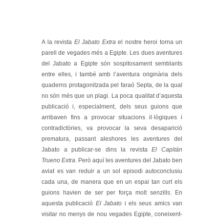
A la revista
El Jabato Extra
el nostre heroi torna un
parell de vegades més a Egipte. Les dues aventures
del Jabato a Egipte són sospitosament semblants
entre elles, i també amb l’aventura originària dels
quaderns protagonitzada pel faraó Septa, de la qual
no són més que un plagi. La poca qualitat d’aquesta
publicació i, especialment, dels seus guions que
arribaven fins a provocar situacions il·lògiques i
contradictòries, va provocar la seva desaparició
prematura, passant aleshores les aventures del
Jabato a publicar-se dins la revista
El Capitán
Trueno Extra
. Però aquí les aventures del Jabato ben
aviat es van reduir a un sol episodi autoconclusiu
cada una, de manera que en un espai tan curt els
guions havien de ser per força molt senzills. En
aquesta publicació
El Jabato
i els seus amics van
visitar no menys de nou vegades Egipte, coneixent-