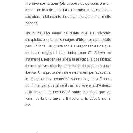
hi a diversos faraons (els successius episodis ens en
donen notícia de tres, tots diferents), a sacerdots, a
caçadors, a fabricants de sarcòfags i a bandits, molts
bandits.
No hi ha cap mena de dubte que els mètodes
d’explotació dels personatges d’historieta practicats
per l’Editorial Bruguera són els responsables de que
un heroi original i ben trobat com
El Jabato
es
malmenés, perdent-se així a la pràctica la possibilitat
de tenir un veritable heroi nacional de paper d’època
ibèrica. Una prova del que estem dient per acabar: a
la llibreria d’una exposició sobre els gals a França
no hi mancaria certament pas la presència d’Astèrix.
A la llibreria de l’exposició sobre els íbers que va
tenir lloc fa uns anys a Barcelona,
El Jabato
no hi
era.