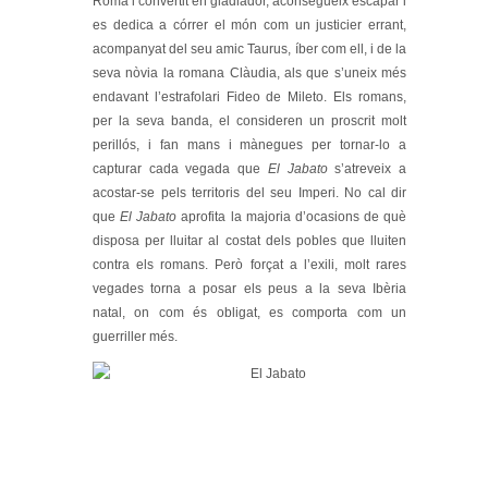
Roma i convertit en gladiador, aconsegueix escapar i
es dedica a córrer el món com un justicier errant,
acompanyat del seu amic Taurus, íber com ell, i de la
seva nòvia la romana Clàudia, als que s’uneix més
endavant l’estrafolari Fideo de Mileto. Els romans,
per la seva banda, el consideren un proscrit molt
perillós, i fan mans i mànegues per tornar-lo a
capturar cada vegada que
El Jabato
s’atreveix a
acostar-se pels territoris del seu Imperi. No cal dir
que
El Jabato
aprofita la majoria d’ocasions de què
disposa per lluitar al costat dels pobles que lluiten
contra els romans. Però forçat a l’exili, molt rares
vegades torna a posar els peus a la seva Ibèria
natal, on com és obligat, es comporta com un
guerriller més.