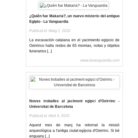
¿Quién fue Makaria?, un nuevo misterio del antiguo
Egipto - La Vanguardia
Publicat el: Maig 2, 2020
La excavación catalana en el yacimiento egipcio de
Oxirrinco halla restos de 65 momias, notas y objetos
funerarios [...]
www.lavanguardia.com
Noves troballes al jaciment egipci d’Oxirrinc -
Universitat de Barcelona
Publicat el: Abril 4, 2020
Aquest mes de març ha retornat la missió
arqueològica a l'antiga ciutat egípcia d'Oxirrinc. Si bé
enguany [...]