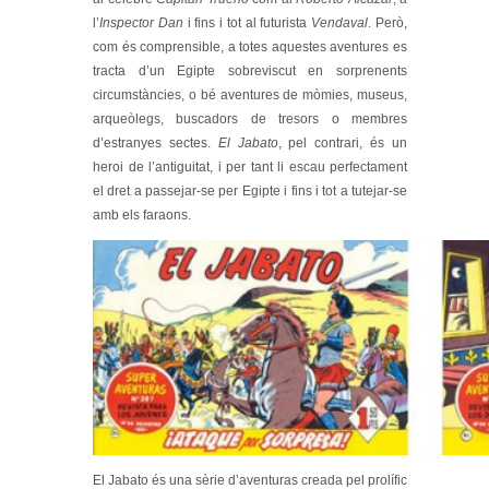
l’
Inspector Dan
i fins i tot al futurista
Vendaval
. Però,
com és comprensible, a totes aquestes aventures es
tracta d’un Egipte sobreviscut en sorprenents
circumstàncies, o bé aventures de mòmies, museus,
arqueòlegs, buscadors de tresors o membres
d’estranyes sectes.
El Jabato
, pel contrari, és un
heroi de l’antiguitat, i per tant li escau perfectament
el dret a passejar-se per Egipte i fins i tot a tutejar-se
amb els faraons.
El Jabato és una sèrie d’aventuras creada pel prolífic