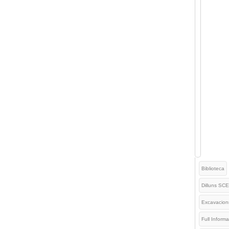
Biblioteca
Dilluns SCE
Excavacion
Full Informa