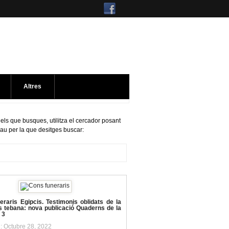
Altres
 els que busques, utilitza el cercador posant
lau per la que desitges buscar:
raris Egipcis. Testimonis oblidats de la
s tebana: nova publicació Quaderns de la
 3
l: Octubre 28, 2022