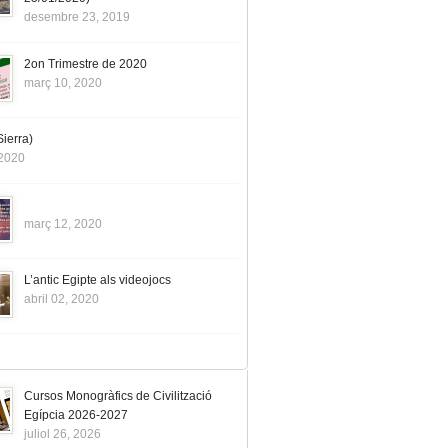
desembre 23, 2019
2on Trimestre de 2020
març 10, 2020
ierra)
 2020
març 12, 2020
L’antic Egipte als videojocs
abril 02, 2020
Cursos Monogràfics de Civilització
Egípcia 2026-2027
juliol 26, 2026