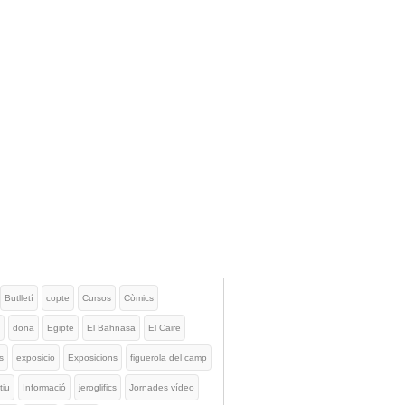
Butlletí
copte
Cursos
Còmics
dona
Egipte
El Bahnasa
El Caire
s
exposicio
Exposicions
figuerola del camp
tiu
Informació
jeroglifics
Jornades vídeo