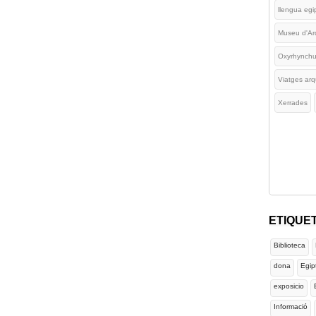
llengua egi
Museu d'Ar
Oxyrhynch
Viatges arq
Xerrades
ETIQUE
Biblioteca
dona
Egip
exposicio
Informació