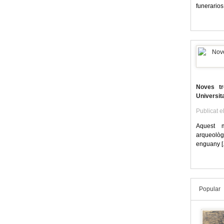
funerarios 
Noves tr
Universit
Publicat e
Aquest 
arqueològi
enguany [.
Popular