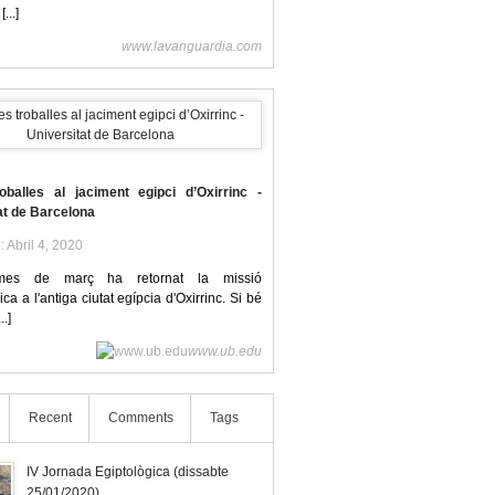
[...]
www.lavanguardia.com
oballes al jaciment egipci d’Oxirrinc -
at de Barcelona
l: Abril 4, 2020
mes de març ha retornat la missió
ca a l'antiga ciutat egípcia d'Oxirrinc. Si bé
..]
www.ub.edu
Recent
Comments
Tags
IV Jornada Egiptològica (dissabte
25/01/2020)