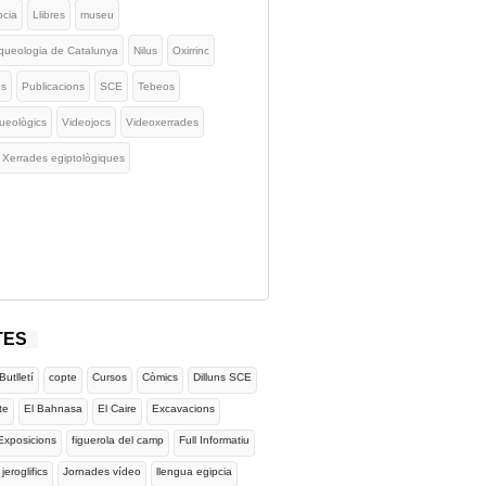
pcia
Llibres
museu
queologia de Catalunya
Nilus
Oxirrinc
us
Publicacions
SCE
Tebeos
ueològics
Videojocs
Videoxerrades
Xerrades egiptològiques
TES
Butlletí
copte
Cursos
Còmics
Dilluns SCE
te
El Bahnasa
El Caire
Excavacions
Exposicions
figuerola del camp
Full Informatiu
jeroglifics
Jornades vídeo
llengua egipcia