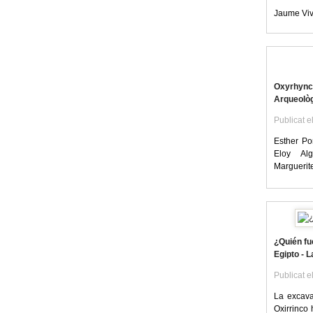
Jaume Vivó
Oxyrhync
Arqueològ
Publicat e
Esther Po
Eloy Alg
Marguerite
¿Quién fu
Egipto - 
Publicat e
La excava
Oxirrinco