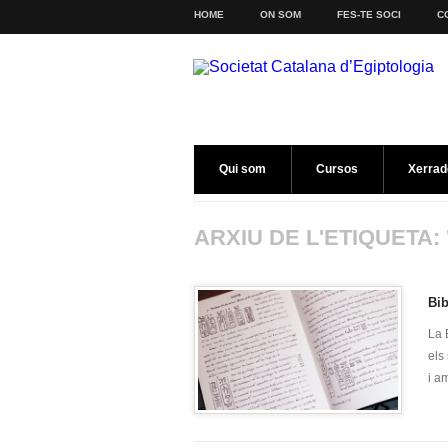
HOME
ON SOM
FES-TE SOCI
C
Qui som
Cursos
Xerrad
ARXIU DE L'ETIQUETA: 
Bib
La 
els
i am