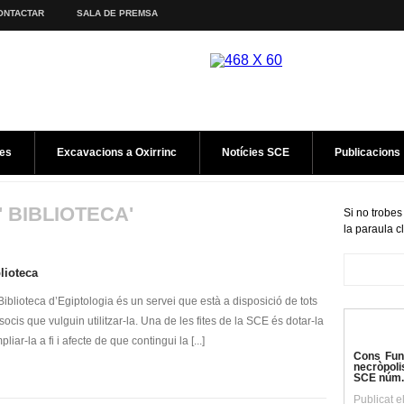
ONTACTAR
SALA DE PREMSA
es
Excavacions a Oxirrinc
Notícies SCE
Publicacions
' BIBLIOTECA'
Si no trobes
la paraula c
lioteca
Biblioteca d’Egiptologia és un servei que està a disposició de tots
 socis que vulguin utilitzar-la. Una de les fites de la SCE és dotar-la
pliar-la a fi i afecte de que contingui la [...]
Cons Fune
necròpoli
SCE núm.
Publicat e