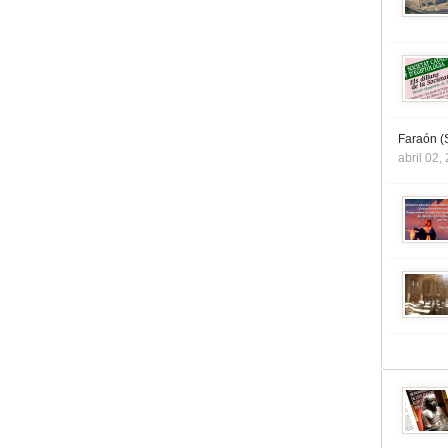
Faraón (S
abril 02,