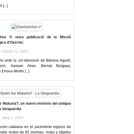
 [...]
hos V: nova publicació de la Missió
ica d'Oxirrinc
l: Febrer 21, 2021
ns amb la col·laboració de Bibiana Agustí,
orri, Hassan Amer, Bernat Burgaya,
 Erroux-Morfin [...]
e Makaria?, un nuevo misterio del antiguo
La Vanguardia
l: Maig 2, 2020
ción catalana en el yacimiento egipcio de
 halla restos de 65 momias, notas y objetos