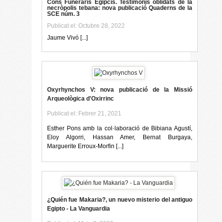
Cons Funeraris Egipcis. Testimonis oblidats de la
necròpolis tebana: nova publicació Quaderns de la
SCE núm. 3
Publicat el: Octubre 28, 2022
Jaume Vivó [...]
Oxyrhynchos V: nova publicació de la Missió
Arqueològica d'Oxirrinc
Publicat el: Febrer 21, 2021
Esther Pons amb la col·laboració de Bibiana Agustí,
Eloy Algorri, Hassan Amer, Bernat Burgaya,
Marguerite Erroux-Morfin [...]
¿Quién fue Makaria?, un nuevo misterio del antiguo
Egipto - La Vanguardia