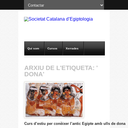
Qui som
Cursos
Xerrades
Excavacions a Oxirrinc
Notícies SCE
ARXIU DE L'ETIQUETA: '
DONA'
Publicacions
Altres
Curs d’estiu per conèixer l’antic Egipte amb ulls de dona