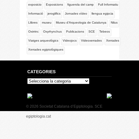
exposicio
Exposicions
figuerola del camp
Full Informatiu
Informació
jeroglifics
Jornades vídeo
llengua egipcia
Llibres
museu
Museu d'Arqueologia de Catalunya
Nilus
Oxirrinc
Oxyrhynchus
Publicacions
SCE
Tebeos
Viatges arqueològics
Videojocs
Videoxerrades
Xerrades
Xerrades egiptològiques
CATEGORIES
Categories
© 2026 Societat Catalana d’Egiptologia. SCE
egiptologia.cat