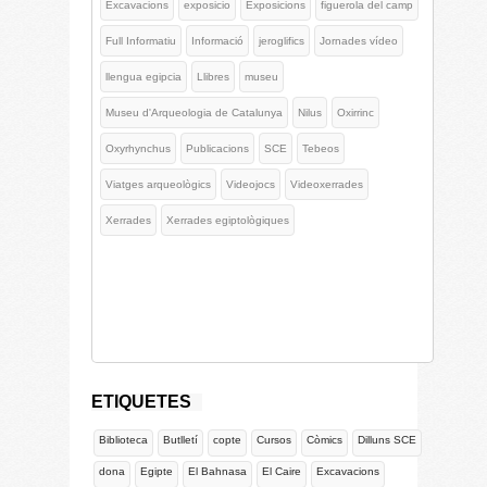
Excavacions
exposicio
Exposicions
figuerola del camp
Full Informatiu
Informació
jeroglifics
Jornades vídeo
llengua egipcia
Llibres
museu
Museu d'Arqueologia de Catalunya
Nilus
Oxirrinc
Oxyrhynchus
Publicacions
SCE
Tebeos
Viatges arqueològics
Videojocs
Videoxerrades
Xerrades
Xerrades egiptològiques
ETIQUETES
Biblioteca
Butlletí
copte
Cursos
Còmics
Dilluns SCE
dona
Egipte
El Bahnasa
El Caire
Excavacions