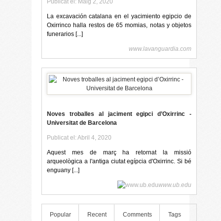
Publicat el: Maig 2, 2020
La excavación catalana en el yacimiento egipcio de
Oxirrinco halla restos de 65 momias, notas y objetos
funerarios [...]
www.lavanguardia.com
Noves troballes al jaciment egipci d’Oxirrinc -
Universitat de Barcelona
Publicat el: Abril 4, 2020
Aquest mes de març ha retornat la missió
arqueològica a l'antiga ciutat egípcia d'Oxirrinc. Si bé
enguany [...]
www.ub.edu
Popular
Recent
Comments
Tags