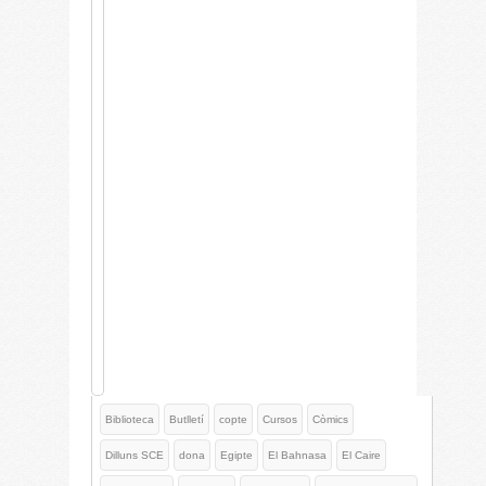
Biblioteca
Butlletí
copte
Cursos
Còmics
Dilluns SCE
dona
Egipte
El Bahnasa
El Caire