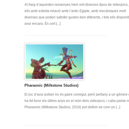
Al llarg d’aquestes ressenyes hem vist diversos tipus de videojocs, 
ells amb estreta relació amb l’antic Egipte, amb mecàniques molt
diverses que poden satisfer gustos ben diferents, i tots ells disponi
avui encara. És cert [...]
Pharaonic (Milkstone Studios)
El joc d’avui potser no és gaire conegut, però pertany a un gènere
ha fet furor els últims anys en el món dels videojocs, i calia parlar-n
Pharaonic (Milkstone Studios, 2016) pot definir-se com un [...]