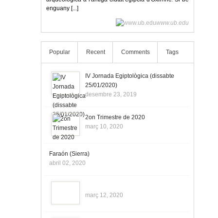
enguany [...]
www.ub.edu
Popular
Recent
Comments
Tags
IV Jornada Egiptològica (dissabte
25/01/2020)
desembre 23, 2019
2on Trimestre de 2020
març 10, 2020
Faraón (Sierra)
abril 02, 2020
març 12, 2020