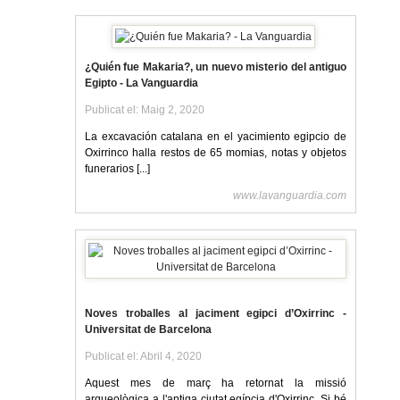
¿Quién fue Makaria?, un nuevo misterio del antiguo
Egipto - La Vanguardia
Publicat el: Maig 2, 2020
La excavación catalana en el yacimiento egipcio de
Oxirrinco halla restos de 65 momias, notas y objetos
funerarios [...]
www.lavanguardia.com
Noves troballes al jaciment egipci d’Oxirrinc -
Universitat de Barcelona
Publicat el: Abril 4, 2020
Aquest mes de març ha retornat la missió
arqueològica a l'antiga ciutat egípcia d'Oxirrinc. Si bé