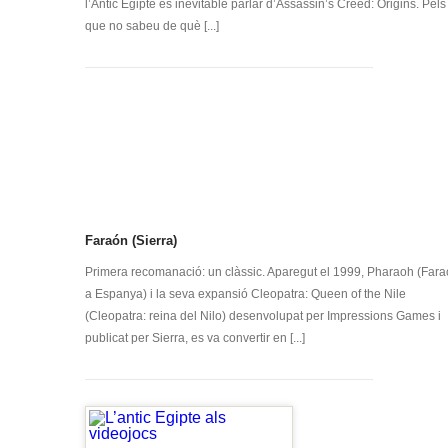
l’Antic Egipte és inevitable parlar d’Assassin’s Creed: Origins. Pels
que no sabeu de què [...]
Faraón (Sierra)
Primera recomanació: un clàssic. Aparegut el 1999, Pharaoh (Far
a Espanya) i la seva expansió Cleopatra: Queen of the Nile
(Cleopatra: reina del Nilo) desenvolupat per Impressions Games i
publicat per Sierra, es va convertir en [...]