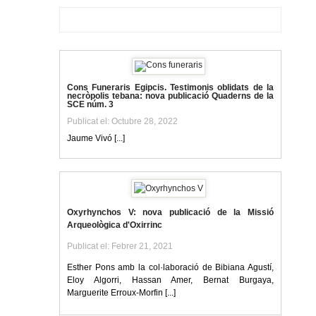
Cons Funeraris Egipcis. Testimonis oblidats de la
necròpolis tebana: nova publicació Quaderns de la
SCE núm. 3
Publicat el: Octubre 28, 2022
Jaume Vivó [...]
Oxyrhynchos V: nova publicació de la Missió
Arqueològica d'Oxirrinc
Publicat el: Febrer 21, 2021
Esther Pons amb la col·laboració de Bibiana Agustí,
Eloy Algorri, Hassan Amer, Bernat Burgaya,
Marguerite Erroux-Morfin [...]