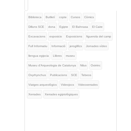
Biblioteca
Butlletí
copte
Cursos
Còmics
Dilluns SCE
dona
Egipte
El Bahnasa
El Caire
Excavacions
exposicio
Exposicions
figuerola del camp
Full Informatiu
Informació
jeroglifics
Jornades vídeo
llengua egipcia
Llibres
museu
Museu d'Arqueologia de Catalunya
Nilus
Oxirrinc
Oxyrhynchus
Publicacions
SCE
Tebeos
Viatges arqueològics
Videojocs
Videoxerrades
Xerrades
Xerrades egiptològiques