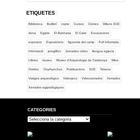
ETIQUETES
Biblioteca
Butlletí
copte
Cursos
Còmics
Dilluns SCE
dona
Egipte
El Bahnasa
El Caire
Excavacions
exposicio
Exposicions
figuerola del camp
Full Informatiu
Informació
jeroglifics
Jornades vídeo
llengua egipcia
Llibres
museu
Museu d'Arqueologia de Catalunya
Nilus
Oxirrinc
Oxyrhynchus
Publicacions
SCE
Tebeos
Viatges arqueològics
Videojocs
Videoxerrades
Xerrades
Xerrades egiptològiques
CATEGORIES
Categories