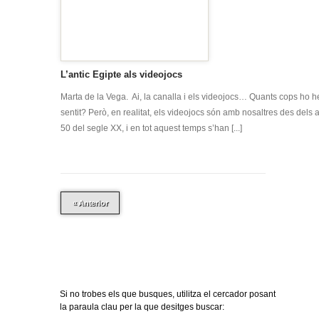
L’antic Egipte als videojocs
Marta de la Vega. Ai, la canalla i els videojocs… Quants cops ho 
sentit? Però, en realitat, els videojocs són amb nosaltres des dels 
50 del segle XX, i en tot aquest temps s’han [...]
« Anterior
Si no trobes els que busques, utilitza el cercador posant
la paraula clau per la que desitges buscar: