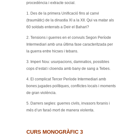
procedència i extracte social.
1. Des de la primera Unificació fins al canvi
(traumàtic) de la dinastia XI a la XII. Qui va matar als
60 soldats enterrats a Deir el Bahari?
2. Tensions i guerres en el convuls Segon Període
Intermediari amb una última fase caracteritzada per
la guerra entre hicses i tebans.
3. Imperi Nou: usurpacions, damnatios, possibles
cops d’estat i cloenda amb bany de sang a Tebes.
4. El complicat Tercer Període Intermediari amb
bones jugades polítiques, conflictes locals i moments
de gran violència.
5. Darrers segles: guerres civils, invasors foranis i
més d’un faraó mort de manera violenta.
CURS MONOGRÀFIC 3