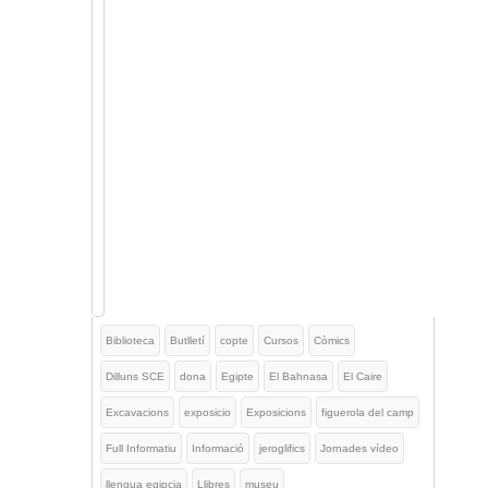
Biblioteca
Butlletí
copte
Cursos
Còmics
Dilluns SCE
dona
Egipte
El Bahnasa
El Caire
Excavacions
exposicio
Exposicions
figuerola del camp
Full Informatiu
Informació
jeroglifics
Jornades vídeo
llengua egipcia
Llibres
museu