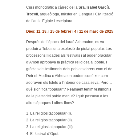
Curs monogràfic a càrrec de la
Sra. Isabel García
Trocoli
, arqueòloga, màster en Llengua i Civilització
de l’antic Egipte i escriptora.
Dies: 11, 18, i 25 de febrer i 4 i 11 de març de 2025
Després de l’època del faraó Akhenaton, es va
produir a Tebes una explosió de pietat popular. Les
processons lligades als festivals i al poder oracular
d’Amon apropava la pràctica religiosa al poble. I
gràcies als testimonis dels poblats obrers com el de
Deir el-Medina o Akhetaton podem conèixer com
adoraven els fidels a l’interior de casa seva. Però…
què significa “popular”? Realment tenim testimonis
de la pietat del poble menut? I què passava a les
altres èpoques i altres llocs?
1. La religiositat popular (I).
2. La religiositat popular (II).
3. La religiositat popular (III).
4. El festival d’Opet.