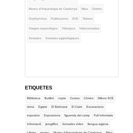
Museu d'Arqueologia de Catalunya
Nilus
Oxirrinc
Oxyrhynchus
Publicacions
SCE
Tebeos
Viatges arqueològics
Videojocs
Videoxerrades
Xerrades
Xerrades egiptològiques
ETIQUETES
Biblioteca
Butlletí
copte
Cursos
Còmics
Dilluns SCE
dona
Egipte
El Bahnasa
El Caire
Excavacions
exposicio
Exposicions
figuerola del camp
Full Informatiu
Informació
jeroglifics
Jornades vídeo
llengua egipcia
Llibres
museu
Museu d'Arqueologia de Catalunya
Nilus