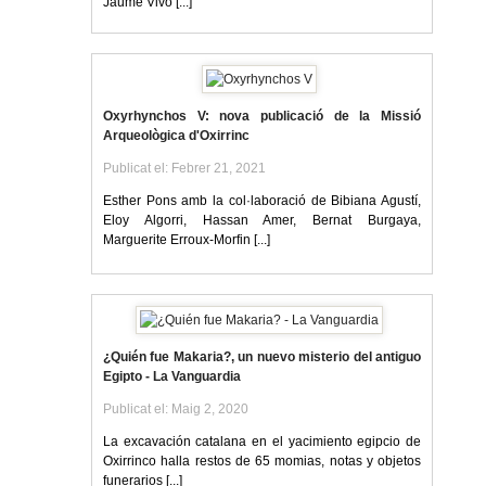
Jaume Vivó [...]
Oxyrhynchos V: nova publicació de la Missió
Arqueològica d'Oxirrinc
Publicat el: Febrer 21, 2021
Esther Pons amb la col·laboració de Bibiana Agustí,
Eloy Algorri, Hassan Amer, Bernat Burgaya,
Marguerite Erroux-Morfin [...]
¿Quién fue Makaria?, un nuevo misterio del antiguo
Egipto - La Vanguardia
Publicat el: Maig 2, 2020
La excavación catalana en el yacimiento egipcio de
Oxirrinco halla restos de 65 momias, notas y objetos
funerarios [...]