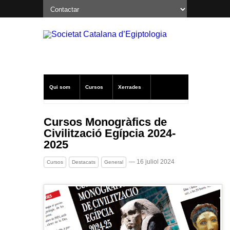
Qui som
Cursos
Xerrades
Excavacions a Oxirrinc
Notícies SCE
Cursos Monogràfics de
Civilització Egípcia 2024-
Publicacions
Altres
2025
— 16 juliol 2024
Cursos
Destacats
General