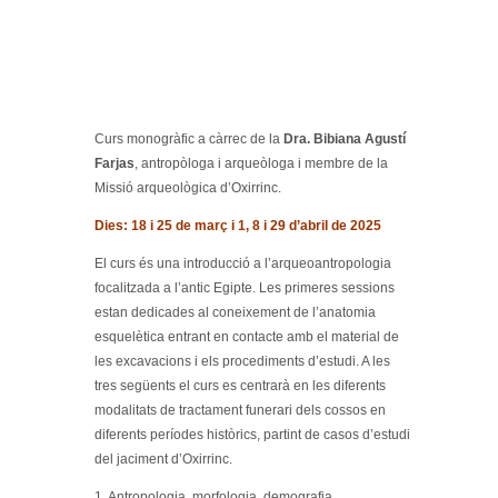
Curs monogràfic a càrrec de la
Dra. Bibiana Agustí
Farjas
, antropòloga i arqueòloga i membre de la
Missió arqueològica d’Oxirrinc.
Dies: 18 i 25 de març i 1, 8 i 29 d’abril de 2025
El curs és una introducció a l’arqueoantropologia
focalitzada a l’antic Egipte. Les primeres sessions
estan dedicades al coneixement de l’anatomia
esquelètica entrant en contacte amb el material de
les excavacions i els procediments d’estudi. A les
tres següents el curs es centrarà en les diferents
modalitats de tractament funerari dels cossos en
diferents períodes històrics, partint de casos d’estudi
del jaciment d’Oxirrinc.
1. Antropologia, morfologia, demografia.