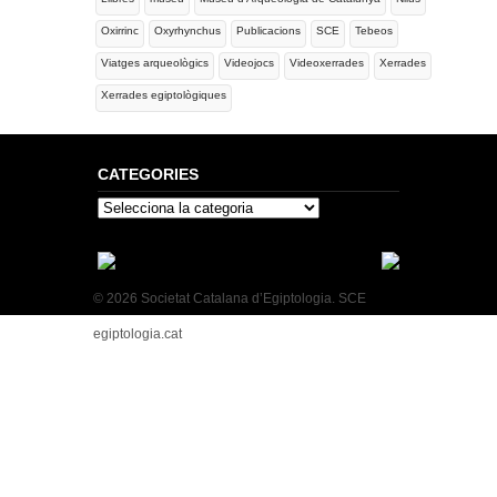
Oxirrinc
Oxyrhynchus
Publicacions
SCE
Tebeos
Viatges arqueològics
Videojocs
Videoxerrades
Xerrades
Xerrades egiptològiques
CATEGORIES
Categories
© 2026 Societat Catalana d’Egiptologia. SCE
egiptologia.cat