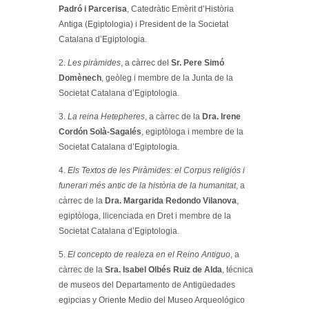
Padró i Parcerisa
, Catedràtic Emèrit d’Història
Antiga (Egiptologia) i President de la Societat
Catalana d’Egiptologia.
2.
Les piràmides
, a càrrec del
Sr. Pere Simó
Domènech
, geòleg i membre de la Junta de la
Societat Catalana d’Egiptologia.
3.
La reina Hetepheres
, a càrrec de la
Dra. Irene
Cordón Solà-Sagalés
, egiptòloga i membre de la
Societat Catalana d’Egiptologia.
4.
Els Textos de les Piràmides: el Corpus religiós i
funerari més antic de la història de la humanitat
, a
càrrec de la
Dra. Margarida Redondo Vilanova
,
egiptòloga, llicenciada en Dret i membre de la
Societat Catalana d’Egiptologia.
5.
El concepto de realeza en el Reino Antiguo
, a
càrrec de la
Sra. Isabel Olbés Ruiz de Alda
, técnica
de museos del Departamento de Antigüedades
egipcias y Oriente Medio del Museo Arqueológico