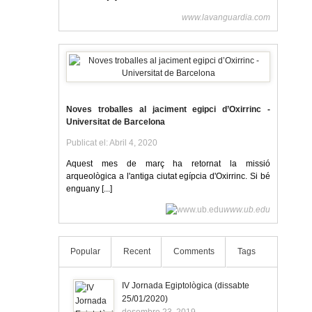
www.lavanguardia.com
Noves troballes al jaciment egipci d’Oxirrinc -
Universitat de Barcelona
Publicat el: Abril 4, 2020
Aquest mes de març ha retornat la missió
arqueològica a l'antiga ciutat egípcia d'Oxirrinc. Si bé
enguany [...]
www.ub.edu
Popular
Recent
Comments
Tags
IV Jornada Egiptològica (dissabte
25/01/2020)