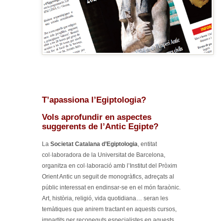
T’apassiona l’Egiptologia?
Vols aprofundir en aspectes
suggerents de l’Antic Egipte?
La
Societat Catalana d’Egiptologia
, entitat
col·laboradora de la Universitat de Barcelona,
organitza en col·laboració amb l’Institut del Pròxim
Orient Antic un seguit de monogràfics, adreçats al
públic interessat en endinsar-se en el món faraònic.
Art, història, religió, vida quotidiana… seran les
temàtiques que anirem tractant en aquests cursos,
impartits per reconeguts especialistes en aquests