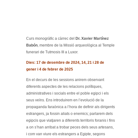
Curs monogràfic a càrrec del
Dr. Xavier Martínez
Babón
, membre de la Missió arqueològica al Temple
funerari de Tutmosis III a Luxor.
Dies: 17 de desembre de 2024, 14, 21 i 28 de
gener i 4 de febrer de 2025
En el decurs de les sessions anirem observant
diferents aspectes de les relacions polítiques,
administratives i socials entre el poble egipci i els
seus veïns. Ens introduirem en l’evolució de la
propaganda faraònica a l’hora de definir als dirigents
estrangers, ja fossin aliats o enemics; parlarem dels
egipcis que viatjaren a diferents territoris foranis i fins
a on s’han arribat a trobar peces dels seus artesans,
i com van viure els estrangers a Egipte, segons