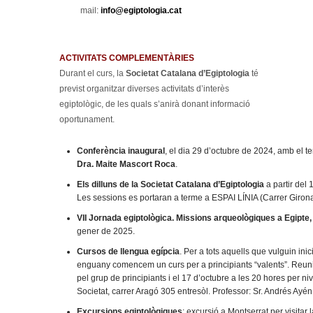
mail:
info@egiptologia.cat
ACTIVITATS COMPLEMENTÀRIES
Durant el curs, la
Societat Catalana d’Egiptologia
té
previst organitzar diverses activitats d’interès
egiptològic, de les quals s’anirà donant informació
oportunament.
Conferència inaugural
, el dia 29 d’octubre de 2024, amb el 
Dra. Maite Mascort Roca
.
Els dilluns de la Societat Catalana d’Egiptologia
a partir del
Les sessions es portaran a terme a ESPAI LÍNIA (Carrer Girona
VII Jornada egiptològica. Missions arqueològiques a Egipte,
gener de 2025.
Cursos de llengua egípcia
. Per a tots aquells que vulguin inic
enguany comencem un curs per a principiants “valents”. Reunió
pel grup de principiants i el 17 d’octubre a les 20 hores per nive
Societat, carrer Aragó 305 entresòl. Professor: Sr. Andrés Ayén
Excursions egiptològiques
: excursió a Montserrat per visitar 