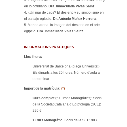
3. Imágenes acuosas: El agua en su contexto ritual y
en lo cotidiano.
Dra. Inmaculada Vivas Sainz
.
4. ¿Un mar de caos? El desierto y su simbolismo en
el paisaje egipcio.
Dr. Antonio Muñoz Herrera
.
5. Mar de arena: la imagen del desierto en el arte
egipcio.
Dra. Inmaculada Vivas Sainz
.
INFORMACIONS PRÀCTIQUES
Lloc i hora:
Universitat de Barcelona (plaça Universitat).
Els dimarts a les 20 hores. Número d’aula a
determinar.
Import de la matrícula:
(*)
Curs complet
(5 Cursos Monogràfics): Socis
de la Societat Catalana d’Egiptologia (SCE):
295 €.
1 Curs Monogràfic:
Socis de la SCE: 90 €.