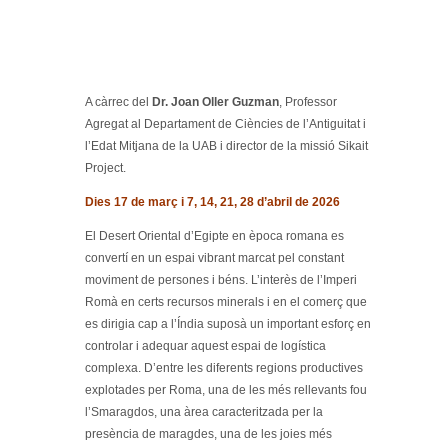
A càrrec del
Dr. Joan Oller Guzman
, Professor
Agregat al Departament de Ciències de l’Antiguitat i
l’Edat Mitjana de la UAB i director de la missió Sikait
Project.
Dies 17 de març i 7, 14, 21, 28 d’abril de 2026
El Desert Oriental d’Egipte en època romana es
convertí en un espai vibrant marcat pel constant
moviment de persones i béns. L’interès de l’Imperi
Romà en certs recursos minerals i en el comerç que
es dirigia cap a l’Índia suposà un important esforç en
controlar i adequar aquest espai de logística
complexa. D’entre les diferents regions productives
explotades per Roma, una de les més rellevants fou
l’Smaragdos, una àrea caracteritzada per la
presència de maragdes, una de les joies més