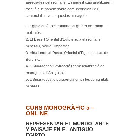
apreciades pels romans. En aquest curs analitzarem
tot allò que sabem sobre com s’extreien i es
comercialitzaven aquestes maragdes.
1. Egipte en època romana: el graner de Roma… i
molt més.
2. El Desert Oriental d’Egipte sota els romans:
minerals, pedra i impostos.
3. Vida i mort al Desert Oriental d’Egipte: el cas de
Berenike.
4. L’Smaragdos: l’extracció i comercialització de
maragdes a l’Antiguitat.
5. L’Smaragdos: els assentaments i les comunitats
mineres.
CURS MONOGRÀFIC 5 –
ONLINE
REPRESENTAR EL MUNDO: ARTE
Y PAISAJE EN EL ANTIGUO
EGIPTO