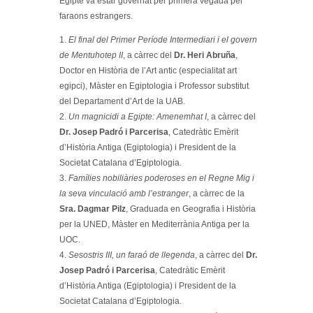
Egipte va estar governat per primera vegada per
faraons estrangers.
1.
El final del Primer Període Intermediari i el govern
de Mentuhotep II
, a càrrec del
Dr. Heri Abruña
,
Doctor en Història de l’Art antic (especialitat art
egipci), Màster en Egiptologia i Professor substitut
del Departament d’Art de la UAB.
2.
Un magnicidi a Egipte: Amenemhat I
, a càrrec del
Dr. Josep Padró i Parcerisa
, Catedràtic Emèrit
d’Història Antiga (Egiptologia) i President de la
Societat Catalana d’Egiptologia.
3.
Famílies nobiliàries poderoses en el Regne Mig i
la seva vinculació amb l’estranger
, a càrrec de la
Sra. Dagmar Pilz
, Graduada en Geografia i Història
per la UNED, Màster en Mediterrània Antiga per la
UOC.
4.
Sesostris III, un faraó de llegenda
, a càrrec del
Dr.
Josep Padró i Parcerisa
, Catedràtic Emèrit
d’Història Antiga (Egiptologia) i President de la
Societat Catalana d’Egiptologia.