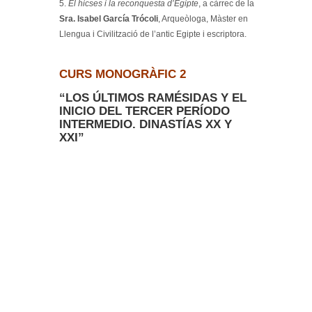
5.
El hicses i la reconquesta d’Egipte
, a càrrec de la
Sra. Isabel García Trócoli
, Arqueòloga, Màster en
Llengua i Civilització de l’antic Egipte i escriptora.
CURS MONOGRÀFIC 2
“LOS ÚLTIMOS RAMÉSIDAS Y EL
INICIO DEL TERCER PERÍODO
INTERMEDIO. DINASTÍAS XX Y
XXI”