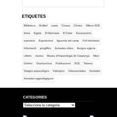
ETIQUETES
Biblioteca
Butlletí
copte
Cursos
Còmics
Dilluns SCE
dona
Egipte
El Bahnasa
El Caire
Excavacions
exposicio
Exposicions
figuerola del camp
Full Informatiu
Informació
jeroglifics
Jornades vídeo
llengua egipcia
Llibres
museu
Museu d'Arqueologia de Catalunya
Nilus
Oxirrinc
Oxyrhynchus
Publicacions
SCE
Tebeos
Viatges arqueològics
Videojocs
Videoxerrades
Xerrades
Xerrades egiptològiques
CATEGORIES
Categories