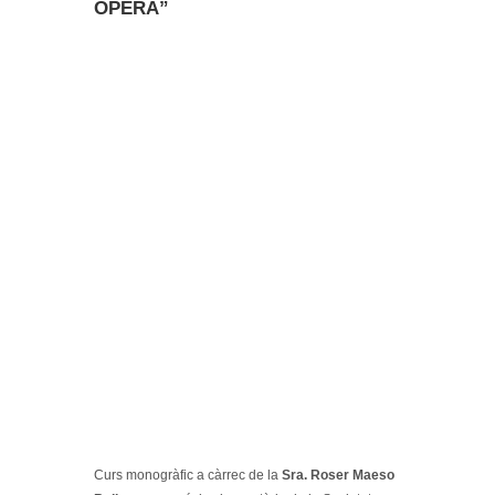
ÓPERA”
Curs monogràfic a càrrec de la
Sra. Roser Maeso