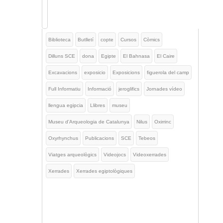
Biblioteca
Butlletí
copte
Cursos
Còmics
Dilluns SCE
dona
Egipte
El Bahnasa
El Caire
Excavacions
exposicio
Exposicions
figuerola del camp
Full Informatiu
Informació
jeroglifics
Jornades vídeo
llengua egipcia
Llibres
museu
Museu d'Arqueologia de Catalunya
Nilus
Oxirrinc
Oxyrhynchus
Publicacions
SCE
Tebeos
Viatges arqueològics
Videojocs
Videoxerrades
Xerrades
Xerrades egiptològiques