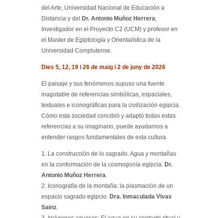
del Arte, Universidad Nacional de Educación a
Distancia y del
Dr. Antonio Muñoz Herrera
,
Investigador en el Proyecto C2 (UCM) y profesor en
el Master de Egiptología y Orientalística de la
Universidad Complutense.
Dies 5, 12, 19 i 26 de maig i 2 de juny de 2026
El paisaje y sus fenómenos supuso una fuente
inagotable de referencias simbólicas, espaciales,
textuales e iconográficas para la civilización egipcia.
Cómo esta sociedad concibió y adaptó todas estas
referencias a su imaginario, puede ayudarnos a
entender rasgos fundamentales de esta cultura.
1. La construcción de lo sagrado. Agua y montañas
en la conformación de la cosmogonía egipcia.
Dr.
Antonio Muñoz Herrera
.
2. Iconografía de la montaña: la plasmación de un
espacio sagrado egipcio.
Dra. Inmaculada Vivas
Sainz
.