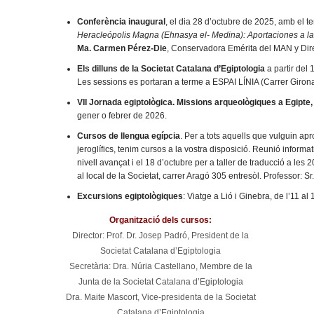
Conferència inaugural
, el dia 28 d’octubre de 2025, amb el 
Heracleópolis Magna (Ehnasya el- Medina): Aportaciones a la 
Ma. Carmen Pérez-Die
, Conservadora Emérita del MAN y Dir
Els dilluns de la Societat Catalana d’Egiptologia
a partir del
Les sessions es portaran a terme a ESPAI LÍNIA (Carrer Girona
VII Jornada egiptològica. Missions arqueològiques a Egipte,
gener o febrer de 2026.
Cursos de llengua egípcia
. Per a tots aquells que vulguin ap
jeroglífics, tenim cursos a la vostra disposició. Reunió informa
nivell avançat i el 18 d’octubre per a taller de traducció a les 
al local de la Societat, carrer Aragó 305 entresòl. Professor: S
Excursions egiptològiques
: Viatge a Lió i Ginebra, de l’11 a
Organització dels cursos:
Director: Prof. Dr. Josep Padró, President de la
Societat Catalana d’Egiptologia
Secretària: Dra. Núria Castellano, Membre de la
Junta de la Societat Catalana d’Egiptologia
Dra. Maite Mascort, Vice-presidenta de la Societat
Catalana d’Egiptologia