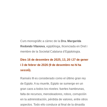
Curs monogràfic a càrrec de la
Dra. Margarida
Redondo Vilanova
, egiptòloga, llicenciada en Dret i
membre de la Societat Catalana d’Egiptologia.
Dies 16 de desembre de 2025, 13, 20 i 27 de gener
i 3 de febrer de 2026 (9 de desembre no hi ha
sessió).
Ramsés III es considerado como el último gran rey
de Egipto. A su muerte, Egipto se sumerge en un
gran caos a todos los niveles: fuertes hambrunas,
falta de recursos, merodeadores, robos, corrupción
en la administración, pérdida de valores, entre otros
aspectos. Todo ello conduce al final de la dinastía