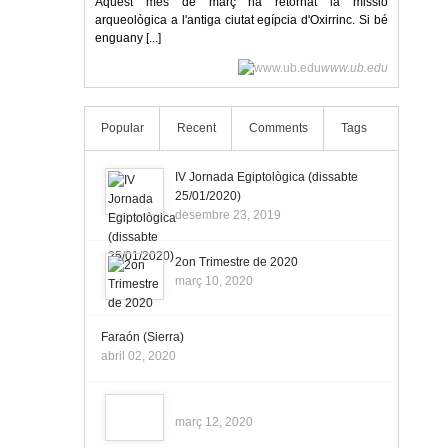
Aquest mes de març ha retornat la missió
arqueològica a l'antiga ciutat egípcia d'Oxirrinc. Si bé
enguany [...]
www.ub.edu
Popular
Recent
Comments
Tags
IV Jornada Egiptològica (dissabte
25/01/2020)
desembre 23, 2019
2on Trimestre de 2020
març 10, 2020
Faraón (Sierra)
abril 02, 2020
març 12, 2020