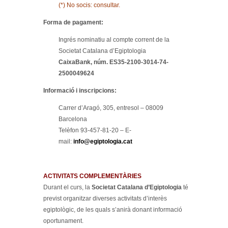
(*) No socis: consultar.
Forma de pagament:
Ingrés nominatiu al compte corrent de la
Societat Catalana d’Egiptologia
CaixaBank, núm. ES35-2100-3014-74-
2500049624
Informació i inscripcions:
Carrer d’Aragó, 305, entresol – 08009
Barcelona
Telèfon 93-457-81-20 – E-
mail:
info@egiptologia.cat
ACTIVITATS COMPLEMENTÀRIES
Durant el curs, la
Societat Catalana d’Egiptologia
té
previst organitzar diverses activitats d’interès
egiptològic, de les quals s’anirà donant informació
oportunament.