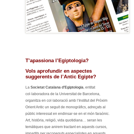
T’apassiona l’Egiptologia?
Vols aprofundir en aspectes
suggerents de l’Antic Egipte?
La
Societat Catalana d’Egiptologia
, entitat
col·laboradora de la Universitat de Barcelona,
organitza en col·laboració amb l’Institut del Pròxim
Orient Antic un seguit de monogràfics, adreçats al
públic interessat en endinsar-se en el món faraònic.
Art, història, religió, vida quotidiana… seran les
temàtiques que anirem tractant en aquests cursos,
impartits per reconeguts especialistes en aquests