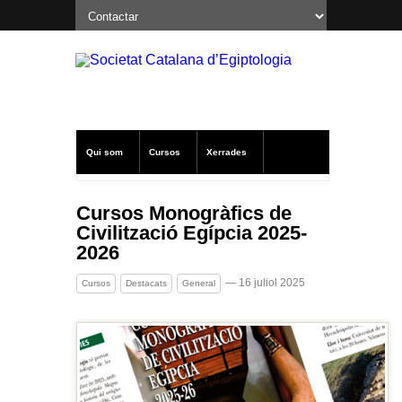
Qui som
Cursos
Xerrades
Excavacions a Oxirrinc
Notícies SCE
Cursos Monogràfics de
Civilització Egípcia 2025-
Publicacions
Altres
2026
— 16 juliol 2025
Cursos
Destacats
General