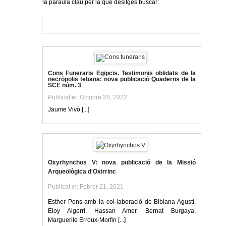
la paraula clau per la que desitges buscar:
Cons Funeraris Egipcis. Testimonis oblidats de la
necròpolis tebana: nova publicació Quaderns de la
SCE núm. 3
Publicat el: Octubre 28, 2022
Jaume Vivó [...]
Oxyrhynchos V: nova publicació de la Missió
Arqueològica d'Oxirrinc
Publicat el: Febrer 21, 2021
Esther Pons amb la col·laboració de Bibiana Agustí,
Eloy Algorri, Hassan Amer, Bernat Burgaya,
Marguerite Erroux-Morfin [...]