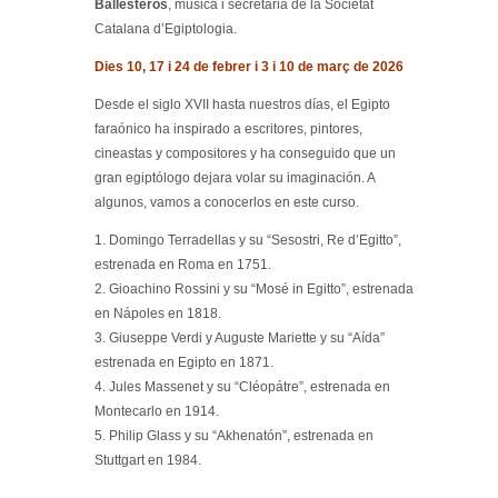
Ballesteros
, música i secretària de la Societat
Catalana d’Egiptologia.
Dies 10, 17 i 24 de febrer i 3 i 10 de març de 2026
Desde el siglo XVII hasta nuestros días, el Egipto
faraónico ha inspirado a escritores, pintores,
cineastas y compositores y ha conseguido que un
gran egiptólogo dejara volar su imaginación. A
algunos, vamos a conocerlos en este curso.
1. Domingo Terradellas y su “Sesostri, Re d’Egitto”,
estrenada en Roma en 1751.
2. Gioachino Rossini y su “Mosé in Egitto”, estrenada
en Nápoles en 1818.
3. Giuseppe Verdi y Auguste Mariette y su “Aída”
estrenada en Egipto en 1871.
4. Jules Massenet y su “Cléopátre”, estrenada en
Montecarlo en 1914.
5. Philip Glass y su “Akhenatón”, estrenada en
Stuttgart en 1984.