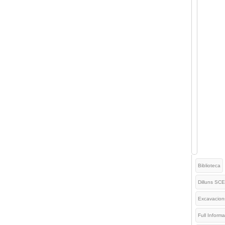
Biblioteca
Dilluns SCE
Excavacion
Full Informa