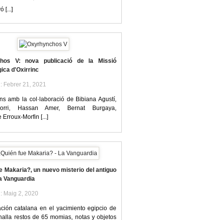
 [...]
hos V: nova publicació de la Missió
ica d'Oxirrinc
l: Febrer 21, 2021
ns amb la col·laboració de Bibiana Agustí,
orri, Hassan Amer, Bernat Burgaya,
 Erroux-Morfin [...]
e Makaria?, un nuevo misterio del antiguo
La Vanguardia
l: Maig 2, 2020
ción catalana en el yacimiento egipcio de
 halla restos de 65 momias, notas y objetos