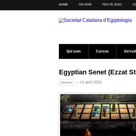
HOME
ON SOM
FES-TE SOCI
C
Qui som
Cursos
Xerrad
Egyptian Senet (Ezzat St
— 14 abril 2020
General