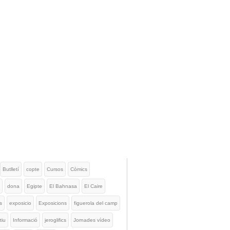
Butlletí
copte
Cursos
Còmics
dona
Egipte
El Bahnasa
El Caire
s
exposicio
Exposicions
figuerola del camp
tiu
Informació
jeroglifics
Jornades vídeo