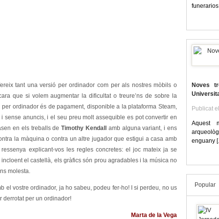
funerarios 
ereix tant una versió per ordinador com per als nostres mòbils o
Noves tr
Universit
cara que si volem augmentar la dificultat o treure’ns de sobre la
ó per ordinador és de pagament, disponible a la plataforma Steam,
Publicat e
i sense anuncis, i el seu preu molt assequible es pot convertir en
Aquest 
basen en els treballs de
Timothy Kendall
amb alguna variant, i ens
arqueològi
ontra la màquina o contra un altre jugador que estigui a casa amb
enguany [.
 ressenya explicant-vos les regles concretes: el joc mateix ja se
ncloent el castellà, els gràfics són prou agradables i la música no
ens molesta.
Popular
 el vostre ordinador, ja ho sabeu, podeu fer-ho! I si perdeu, no us
r derrotat per un ordinador!
Marta de la Vega