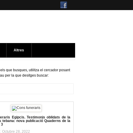
Altres
 els que busques, utilitza el cercador posant
lau per la que desitges buscar:
raris Egipcis. Testimonis oblidats de la
s tebana: nova publicació Quaderns de la
 3
l: Octubre 28, 2022