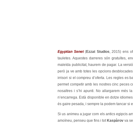
Egyptian Senet
(
Ezzat Studios
, 2015) ens of
tauletes. Aquestes darreres són gratuïtes, en
maleïda publicitat, haurem de pagar. La versi
però ja ve amb totes les opcions desblocades 
irrisori si el compreu d’oferta. Les regles es 
permet competir amb les nostres cinc peces c
nosaltres i s’hi apunti. No allargarem més la
n’encarrega. Està disponible en dotze idiomes i
és gaire pesada, i sempre la podem tancar si 
Si us animeu a jugar com els antics egipcis amb
amoïneu, penseu que fins i tot
Kaspàrov
va se