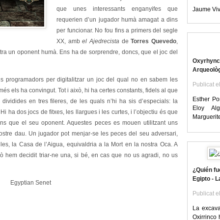
que unes interessants enganyifes que
Jaume Vivó
requerien d’un jugador humà amagat a dins
per funcionar. No fou fins a primers del segle
XX, amb
el Ajedrecista
de
Torres Quevedo
,
ra un oponent humà. Ens ha de sorprendre, doncs, que el joc del
Oxyrhync
Arqueològ
s programadors per digitalitzar un joc del qual no en sabem les
Publicat e
 els ha convingut. Tot i això, hi ha certes constants, fidels al que
Esther Po
dividides en tres fileres, de les quals n’hi ha sis d’especials: la
Eloy Alg
Hi ha dos jocs de fitxes, les llargues i les curtes, i l’objectiu és que
Marguerite
ans que el seu oponent. Aquestes peces es mouen utilitzant uns
nostre dau. Un jugador pot menjar-se les peces del seu adversari,
les, la Casa de l’Aigua, equivaldria a la Mort en la nostra Oca. A
ixò hem decidit triar-ne una, si bé, en cas que no us agradi, no us
¿Quién fu
Egipto - 
Publicat e
La excava
Oxirrinco