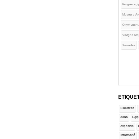
llengua egi
Museu d'Ar
Oxyrhynch
Viatges arq
Xerrades
ETIQUE
Biblioteca
dona
Egip
exposicio
Informació