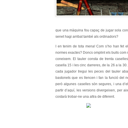
que una màquina fou capaç de jugar sola cont
senet hagi arribat també als ordinadors?
I en tenim de tota mena! Com s’ho han fet el
normes exactes? Doncs omplint els buits com més
coneixem. El tauler consta de trenta caselles 
casella 15 i les cinc darreres, de la 26 a la 30. 
cada jugador tregui les peces del tauler ab
bastonets que es llencen i fan la funció del 
però algunes caselles són segures, i una d’el
partir d’aquí, les versions divergeixen, per a
costarà trobar-ne una altra de diferent.