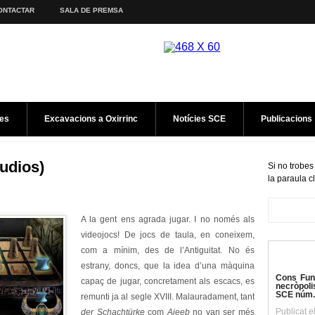
ONTACTAR
SALA DE PREMSA
es
Excavacions a Oxirrinc
Notícies SCE
Publicacions
udios)
Si no trobes
la paraula c
A la gent ens agrada jugar. I no només als
videojocs! De jocs de taula, en coneixem,
com a mínim, des de l’Antiguitat. No és
estrany, doncs, que la idea d’una màquina
Cons Fune
capaç de jugar, concretament als escacs, es
necròpoli
SCE núm.
remunti ja al segle XVIII. Malauradament, tant
Publicat e
der Schachtürke
com
Ajeeb
no van ser més