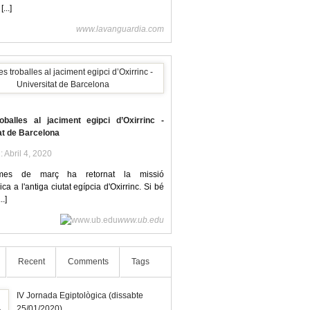
[...]
www.lavanguardia.com
oballes al jaciment egipci d’Oxirrinc -
at de Barcelona
l: Abril 4, 2020
mes de març ha retornat la missió
ca a l'antiga ciutat egípcia d'Oxirrinc. Si bé
..]
www.ub.edu
Recent
Comments
Tags
IV Jornada Egiptològica (dissabte
25/01/2020)