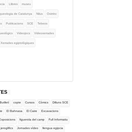
pcia
Llibres
museu
queologia de Catalunya
Nilus
Oxirrinc
us
Publicacions
SCE
Tebeos
ueològics
Videojocs
Videoxerrades
Xerrades egiptològiques
TES
Butlletí
copte
Cursos
Còmics
Dilluns SCE
te
El Bahnasa
El Caire
Excavacions
Exposicions
figuerola del camp
Full Informatiu
jeroglifics
Jornades vídeo
llengua egipcia