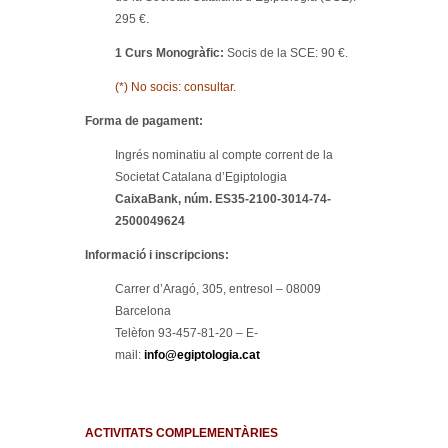
295 €.
1 Curs Monogràfic:
Socis de la SCE: 90 €.
(*) No socis: consultar.
Forma de pagament:
Ingrés nominatiu al compte corrent de la
Societat Catalana d’Egiptologia
CaixaBank, núm. ES35-2100-3014-74-
2500049624
Informació i inscripcions:
Carrer d’Aragó, 305, entresol – 08009
Barcelona
Telèfon 93-457-81-20 – E-
mail:
info@egiptologia.cat
ACTIVITATS COMPLEMENTÀRIES