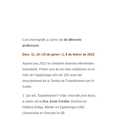
Curs monogràfic a càrrec de
de diferents
professors
.
Dies: 11, 18 i 25 de gener i 1, 8 de febrer de 2022
Aquest any 2022 es celebren diverses efemèrides
importants. Potser una de les més colpidores en el
món de l’egiptologia són els 100 anys del
descobriment de la Tomba de Tutankhamon per H.
Carter.
1.
Qui ets, Tutankhamon? Vida i mort del jove faraó
,
a càrrec de la
Dra. Irene Cordón
, Doctora en
Història Antiga, Màster en Egiptologia UAB i
Llicenciada en Dret per la UB.