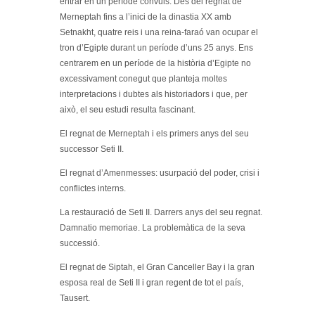
entrar en un període convuls. Des del regnat de
Merneptah fins a l’inici de la dinastia XX amb
Setnakht, quatre reis i una reina-faraó van ocupar el
tron d’Egipte durant un període d’uns 25 anys. Ens
centrarem en un període de la història d’Egipte no
excessivament conegut que planteja moltes
interpretacions i dubtes als historiadors i que, per
això, el seu estudi resulta fascinant.
El regnat de Merneptah i els primers anys del seu
successor Seti II.
El regnat d’Amenmesses: usurpació del poder, crisi i
conflictes interns.
La restauració de Seti II. Darrers anys del seu regnat.
Damnatio memoriae. La problemàtica de la seva
successió.
El regnat de Siptah, el Gran Canceller Bay i la gran
esposa real de Seti II i gran regent de tot el país,
Tausert.