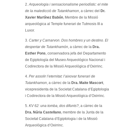
2.
Arqueologia i sensacionalisme periodístic: el mite
de la maledicció de Tutankhamon
, a càrrec del
Dr.
Xavier Martínez Babón
, Membre de la Missió
arqueològica al Temple funerari de Tutmosis III a
Luxor.
3.
Carter y Carnarvon. Dos hombres y un destino. El
despertar de Tutankhamón
, a càrrec de la
Dra.
Esther Pons
, conservadora jefa del Departamento
de Egiptología del Museo Arqueológico Nacional i
Codirectora de la Missió Arqueològica d’Oxirrinc.
4.
Per assolir l’eternitat: l’aixovar funerari de
Tutankhamon
, a càrrec de la
Dra. Maite Mascort
,
vicepresidenta de la Societat Catalana d’Egiptologia
i Codirectora de la Missió Arqueològica d’Oxirrinc.
5.
KV 62: una tomba, dos difunts?
, a càrrec de la
Dra. Núria Castellano
, membre de la Junta de la
Societat Catalana d’Egiptologia i de la Missió
Arqueològica d’Oxirrinc.