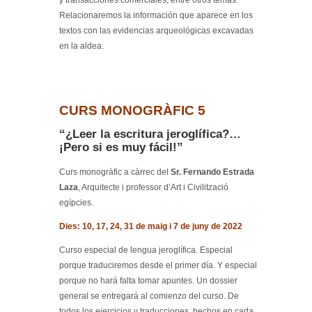
y transacciones comerciales, entre otros temas.
Relacionaremos la información que aparece en los
textos con las evidencias arqueológicas excavadas
en la aldea.
CURS MONOGRÀFIC 5
“¿Leer la escritura jeroglífica?…
¡Pero si es muy fácil!”
Curs monogràfic a càrrec del
Sr. Fernando Estrada
Laza
, Arquitecte i professor d’Art i Civilització
egípcies.
Dies: 10, 17, 24, 31 de maig i 7 de juny de 2022
Curso especial de lengua jeroglífica. Especial
porque traduciremos desde el primer día. Y especial
porque no hará falta tomar apuntes. Un dossier
general se entregará al comienzo del curso. De
todos los ejercicios y traducciones, hechos en cada