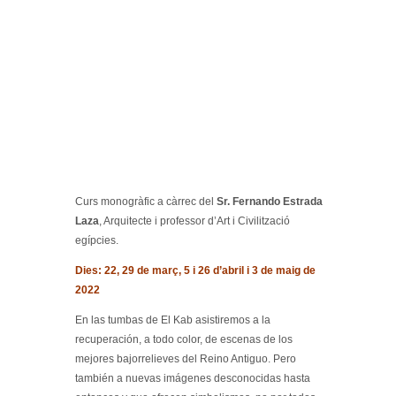
Curs monogràfic a càrrec del
Sr. Fernando Estrada
Laza
, Arquitecte i professor d’Art i Civilització
egípcies.
Dies: 22, 29 de març, 5 i 26 d’abril i 3 de maig de
2022
En las tumbas de El Kab asistiremos a la
recuperación, a todo color, de escenas de los
mejores bajorrelieves del Reino Antiguo. Pero
también a nuevas imágenes desconocidas hasta