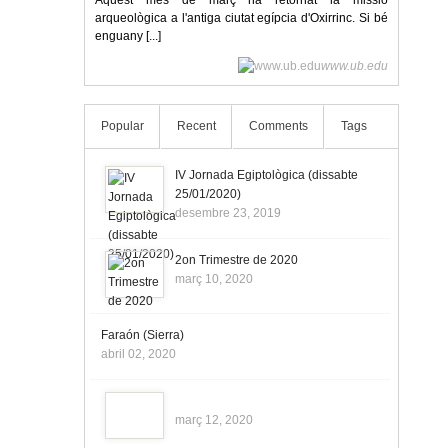
Aquest mes de març ha retornat la missió
arqueològica a l'antiga ciutat egípcia d'Oxirrinc. Si bé
enguany [...]
www.ub.edu
Popular
Recent
Comments
Tags
IV Jornada Egiptològica (dissabte
25/01/2020)
desembre 23, 2019
2on Trimestre de 2020
març 10, 2020
Faraón (Sierra)
abril 02, 2020
març 12, 2020