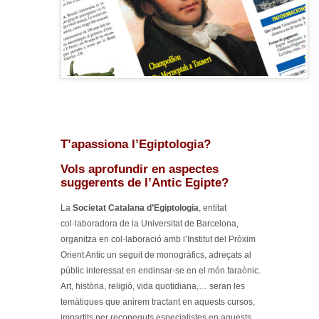
T’apassiona l’Egiptologia?
Vols aprofundir en aspectes
suggerents de l’Antic Egipte?
La
Societat Catalana d’Egiptologia
, entitat
col·laboradora de la Universitat de Barcelona,
organitza en col·laboració amb l’Institut del Pròxim
Orient Antic un seguit de monogràfics, adreçats al
públic interessat en endinsar-se en el món faraònic.
Art, història, religió, vida quotidiana,… seran les
temàtiques que anirem tractant en aquests cursos,
impartits per reconeguts especialistes en aquests