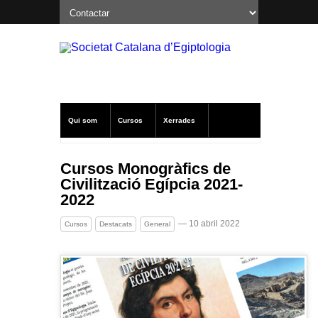
Qui som
Cursos
Xerrades
Excavacions a Oxirrinc
Notícies SCE
Cursos Monogràfics de
Civilització Egípcia 2021-
Publicacions
Altres
2022
— 10 abril 2022
Cursos
Destacats
General