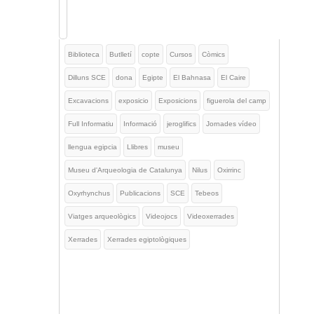
Biblioteca
Butlletí
copte
Cursos
Còmics
Dilluns SCE
dona
Egipte
El Bahnasa
El Caire
Excavacions
exposicio
Exposicions
figuerola del camp
Full Informatiu
Informació
jeroglifics
Jornades vídeo
llengua egipcia
Llibres
museu
Museu d'Arqueologia de Catalunya
Nilus
Oxirrinc
Oxyrhynchus
Publicacions
SCE
Tebeos
Viatges arqueològics
Videojocs
Videoxerrades
Xerrades
Xerrades egiptològiques