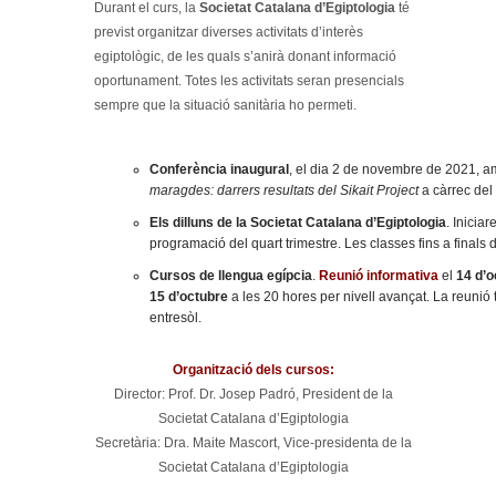
Durant el curs, la
Societat Catalana d’Egiptologia
té
previst organitzar diverses activitats d’interès
egiptològic, de les quals s’anirà donant informació
oportunament. Totes les activitats seran presencials
sempre que la situació sanitària ho permeti.
Conferència inaugural
, el dia 2 de novembre de 2021, a
maragdes: darrers resultats del Sikait Project
a càrrec del
Els dilluns de la Societat Catalana d’Egiptologia
. Inicia
programació del quart trimestre. Les classes fins a finals d
Cursos de llengua egípcia
.
Reunió informativa
el
14 d’o
15 d’octubre
a les 20 hores per nivell avançat. La reunió t
entresòl.
Organització dels cursos:
Director: Prof. Dr. Josep Padró, President de la
Societat Catalana d’Egiptologia
Secretària: Dra. Maite Mascort, Vice-presidenta de la
Societat Catalana d’Egiptologia