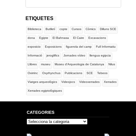
ETIQUETES
Biblioteca
Butlletí
copte
Cursos
Còmics
Dilluns SCE
dona
Egipte
El Bahnasa
El Caire
Excavacions
exposicio
Exposicions
figuerola del camp
Full Informatiu
Informació
jeroglifics
Jornades vídeo
llengua egipcia
Llibres
museu
Museu d'Arqueologia de Catalunya
Nilus
Oxirrinc
Oxyrhynchus
Publicacions
SCE
Tebeos
Viatges arqueològics
Videojocs
Videoxerrades
Xerrades
Xerrades egiptològiques
CATEGORIES
Categories