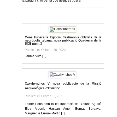
la paraula clau per la que desitges buscar:
Cons Funeraris Egipcis. Testimonis oblidats de la
necròpolis tebana: nova publicació Quaderns de la
SCE núm. 3
Publicat el: Octubre 28, 2022
Jaume Vivó [...]
Oxyrhynchos V: nova publicació de la Missió
Arqueològica d'Oxirrinc
Publicat el: Febrer 21, 2021
Esther Pons amb la col·laboració de Bibiana Agustí,
Eloy Algorri, Hassan Amer, Bernat Burgaya,
Marguerite Erroux-Morfin [...]