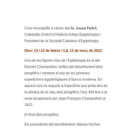
Curs monogràfic a càrrec del
Sr. Josep Padró
,
Catedràtic Emèrit d’Història Antiga (Egiptologia) i
President de la Societat Catalana d’Egiptologia.
Dies: 15 i 22 de febrer i 1,8, 15 de març de 2022
Una de les figures clau de l’Egiptologia és la del
francès Champollion, artífex del desxiframent dels
jeroglífics i membre d’una de les primeres
expedicions egiptològiques d’època moderna. En
aquest curs es seguirà la trajectòria que porta des de
la pèrdua de la clau dels jeroglífics l’any 394 fins a la
seva recuperació per Jean-François Champollion al
1822.
El final dels jeroglífics.
Els precedents del desxiframent: Atanasi Kircher.