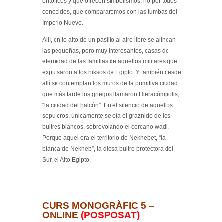
entonces y que ofrecen simbolismos, no por todos
conocidos, que compararemos con las tumbas del
Imperio Nuevo.
Allí, en lo alto de un pasillo al aire libre se alinean
las pequeñas, pero muy interesantes, casas de
eternidad de las familias de aquellos militares que
expulsaron a los hiksos de Egipto. Y también desde
allí se contemplan los muros de la primitiva ciudad
que más tarde los griegos llamaron Hieracómpolis,
“la ciudad del halcón”. En el silencio de aquellos
sepulcros, únicamente se oía el graznido de los
buitres blancos, sobrevolando el cercano wadi.
Porque aquel era el territorio de Nekhebet, “la
blanca de Nekheb”, la diosa buitre protectora del
Sur, el Alto Egipto.
CURS MONOGRÀFIC 5 –
ONLINE
(POSPOSAT)