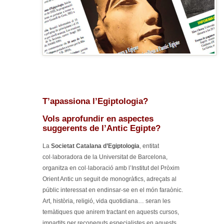
T’apassiona l’Egiptologia?
Vols aprofundir en aspectes
suggerents de l’Antic Egipte?
La
Societat Catalana d’Egiptologia
, entitat
col·laboradora de la Universitat de Barcelona,
organitza en col·laboració amb l’Institut del Pròxim
Orient Antic un seguit de monogràfics, adreçats al
públic interessat en endinsar-se en el món faraònic.
Art, història, religió, vida quotidiana… seran les
temàtiques que anirem tractant en aquests cursos,
impartits per reconeguts especialistes en aquests