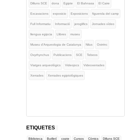
Dilluns SCE
dona
Egipte
El Bahnasa
El Caire
Excavacions
exposicio
Exposicions
figuerola del camp
Full Informatiu
Informació
jeroglifics
Jornades vídeo
llengua egipcia
Llibres
museu
Museu d'Arqueologia de Catalunya
Nilus
Oxirrinc
Oxyrhynchus
Publicacions
SCE
Tebeos
Viatges arqueològics
Videojocs
Videoxerrades
Xerrades
Xerrades egiptològiques
ETIQUETES
Biblioteca
Butlletí
copte
Cursos
Còmics
Dilluns SCE