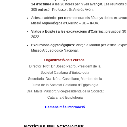
14 d’octubre
a les 20 hores per nivell avançat. Les reunions tin
305 entresòl. Professor: Sr. Andrés Ayén.
Actes acadèmics per commemorar els 30 anys de les excavaci
Missió Arqueològica d’Oxirrinc – UB – IPOA.
Viatge a Egipte i a les excavacions d’Oxirrinc
: previst del 
2022.
Excursions egiptològiques
: Viatge a Madrid per visitar l’expos
Museo Arqueológico Nacional.
Organització dels cursos:
Director: Prof. Dr. Josep Padró, President de la
Societat Catalana d’Egiptologia
Secretària: Dra. Núria Castellano, Membre de la
Junta de la Societat Catalana d’Egiptologia
Dra. Maite Mascort, Vice-presidenta de la Societat
Catalana d’Egiptologia
Demana més informació
NOTÍCIES RELACIONADES