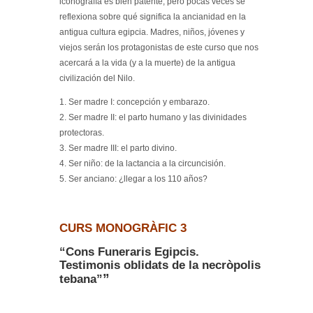
iconografía es bien patente, pero pocas veces se
reflexiona sobre qué significa la ancianidad en la
antigua cultura egipcia. Madres, niños, jóvenes y
viejos serán los protagonistas de este curso que nos
acercará a la vida (y a la muerte) de la antigua
civilización del Nilo.
1. Ser madre I: concepción y embarazo.
2. Ser madre II: el parto humano y las divinidades
protectoras.
3. Ser madre III: el parto divino.
4. Ser niño: de la lactancia a la circuncisión.
5. Ser anciano: ¿llegar a los 110 años?
CURS MONOGRÀFIC 3
“Cons Funeraris Egipcis.
Testimonis oblidats de la necròpolis
”
tebana”