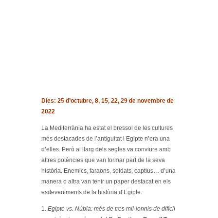
Dies: 25 d’octubre, 8, 15, 22, 29 de novembre de
2022
La Mediterrània ha estat el bressol de les cultures
més destacades de l’antiguitat i Egipte n’era una
d’elles. Però al llarg dels segles va conviure amb
altres potències que van formar part de la seva
història. Enemics, faraons, soldats, captius… d’una
manera o altra van tenir un paper destacat en els
esdeveniments de la història d’Egipte.
1.
Egipte vs. Núbia: més de tres mil·lennis de difícil