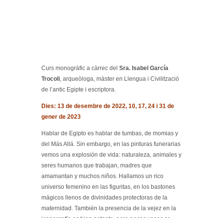
Curs monogràfic a càrrec del
Sra. Isabel García
Trocoli
, arqueòloga, màster en Llengua i Civilització
de l’antic Egipte i escriptora.
Dies: 13 de desembre de 2022, 10, 17, 24 i 31 de
gener de 2023
Hablar de Egipto es hablar de tumbas, de momias y
del Más Allá. Sin embargo, en las pinturas funerarias
vemos una explosión de vida: naturaleza, animales y
seres humanos que trabajan, madres que
amamantan y muchos niños. Hallamos un rico
universo femenino en las figuritas, en los bastones
mágicos llenos de divinidades protectoras de la
maternidad. También la presencia de la vejez en la