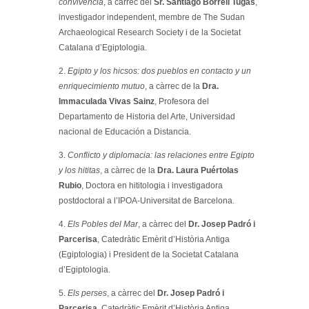
convivència
, a càrrec del
Sr. Santiago Borrell Tugas
,
investigador independent, membre de The Sudan
Archaeological Research Society i de la Societat
Catalana d’Egiptologia.
2.
Egipto y los hicsos: dos pueblos en contacto y un
enriquecimiento mutuo
, a càrrec de la
Dra.
Immaculada Vivas Sainz
, Profesora del
Departamento de Historia del Arte, Universidad
nacional de Educación a Distancia.
3.
Conflicto y diplomacia: las relaciones entre Egipto
y los hititas
, a càrrec de la
Dra. Laura Puértolas
Rubio
, Doctora en hititologia i investigadora
postdoctoral a l’IPOA-Universitat de Barcelona.
4.
Els Pobles del Mar
, a càrrec del
Dr. Josep Padró i
Parcerisa
, Catedràtic Emèrit d’Història Antiga
(Egiptologia) i President de la Societat Catalana
d’Egiptologia.
5.
Els perses
, a càrrec del
Dr. Josep Padró i
Parcerisa
, Catedràtic Emèrit d’Història Antiga