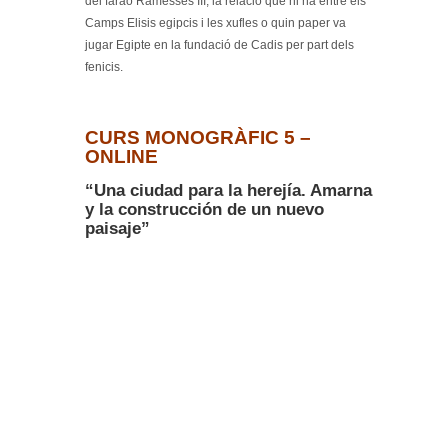
del faraó Ramesses III, la relació que hi ha entre els
Camps Elisis egipcis i les xufles o quin paper va
jugar Egipte en la fundació de Cadis per part dels
fenicis.
CURS MONOGRÀFIC 5 –
ONLINE
“Una ciudad para la herejía. Amarna
y la construcción de un nuevo
paisaje”