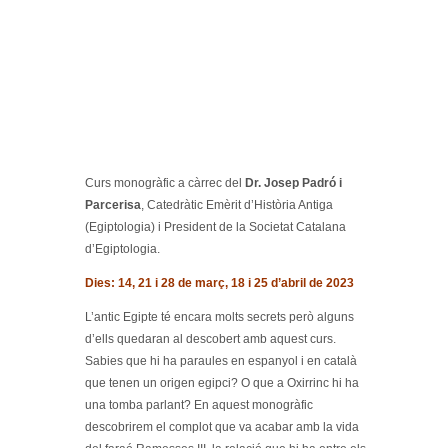
Curs monogràfic a càrrec del
Dr. Josep Padró i
Parcerisa
, Catedràtic Emèrit d’Història Antiga
(Egiptologia) i President de la Societat Catalana
d’Egiptologia.
Dies: 14, 21 i 28 de març, 18 i 25 d’abril de 2023
L’antic Egipte té encara molts secrets però alguns
d’ells quedaran al descobert amb aquest curs.
Sabies que hi ha paraules en espanyol i en català
que tenen un origen egipci? O que a Oxirrinc hi ha
una tomba parlant? En aquest monogràfic
descobrirem el complot que va acabar amb la vida