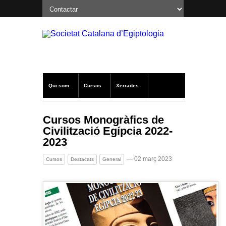
Qui som
Cursos
Xerrades
Excavacions a Oxirrinc
Notícies SCE
Cursos Monogràfics de
Civilització Egípcia 2022-
Publicacions
Altres
2023
— 02 març 2023
Cursos
Destacats
General