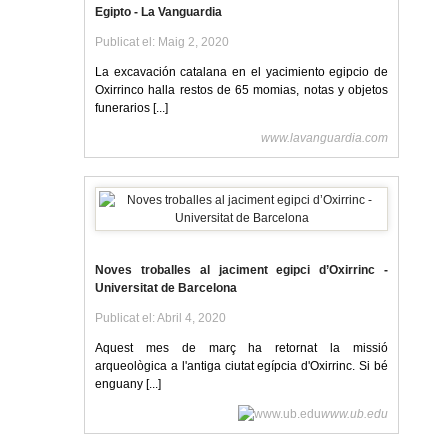
Egipto - La Vanguardia
Publicat el: Maig 2, 2020
La excavación catalana en el yacimiento egipcio de
Oxirrinco halla restos de 65 momias, notas y objetos
funerarios [...]
www.lavanguardia.com
Noves troballes al jaciment egipci d’Oxirrinc -
Universitat de Barcelona
Publicat el: Abril 4, 2020
Aquest mes de març ha retornat la missió
arqueològica a l'antiga ciutat egípcia d'Oxirrinc. Si bé
enguany [...]
www.ub.edu