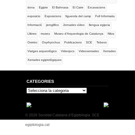
dona
Egipte
El Bahnasa
El Caire
Excavacions
exposicio
Exposicions
figuerola del camp
Full Informatiu
Informació
jeroglifics
Jornades vídeo
llengua egipcia
Llibres
museu
Museu d'Arqueologia de Catalunya
Nilus
Oxirrinc
Oxyrhynchus
Publicacions
SCE
Tebeos
Viatges arqueològics
Videojocs
Videoxerrades
Xerrades
Xerrades egiptològiques
CATEGORIES
Categories
© 2026 Societat Catalana d’Egiptologia. SCE
egiptologia.cat