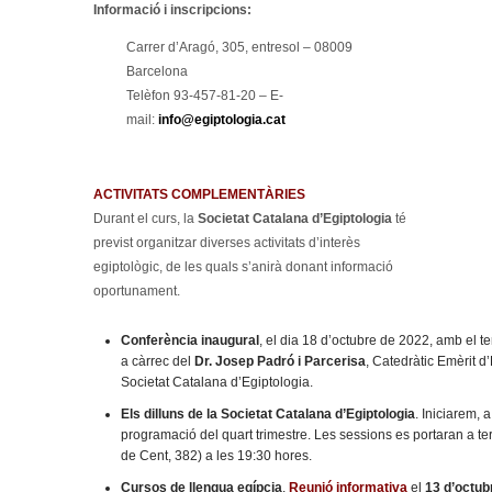
Informació i inscripcions:
Carrer d’Aragó, 305, entresol – 08009
Barcelona
Telèfon 93-457-81-20 – E-
mail:
info@egiptologia.cat
ACTIVITATS COMPLEMENTÀRIES
Durant el curs, la
Societat Catalana d’Egiptologia
té
previst organitzar diverses activitats d’interès
egiptològic, de les quals s’anirà donant informació
oportunament.
Conferència inaugural
, el dia 18 d’octubre de 2022, amb el 
a càrrec del
Dr. Josep Padró i Parcerisa
, Catedràtic Emèrit d’
Societat Catalana d’Egiptologia.
Els dilluns de la Societat Catalana d’Egiptologia
. Iniciarem, 
programació del quart trimestre. Les sessions es portaran 
de Cent, 382) a les 19:30 hores.
Cursos de llengua egípcia
.
Reunió informativa
el
13 d’octub