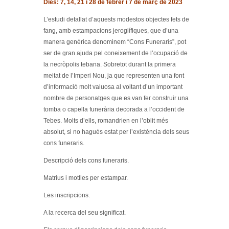
Dies: 7, 14, 21 i 28 de febrer i 7 de març de 2023
L’estudi detallat d’aquests modestos objectes fets de
fang, amb estampacions jeroglífiques, que d’una
manera genèrica denominem “Cons Funeraris”, pot
ser de gran ajuda pel coneixement de l’ocupació de
la necròpolis tebana. Sobretot durant la primera
meitat de l’Imperi Nou, ja que representen una font
d’informació molt valuosa al voltant d’un important
nombre de personatges que es van fer construir una
tomba o capella funerària decorada a l’occident de
Tebes. Molts d’ells, romandrien en l’oblit més
absolut, si no hagués estat per l’existència dels seus
cons funeraris.
Descripció dels cons funeraris.
Matrius i motlles per estampar.
Les inscripcions.
A la recerca del seu significat.