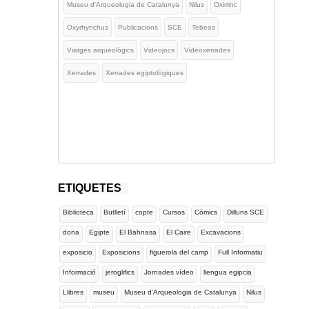
Museu d'Arqueologia de Catalunya
Nilus
Oxirrinc
Oxyrhynchus
Publicacions
SCE
Tebeos
Viatges arqueològics
Videojocs
Videoxerrades
Xerrades
Xerrades egiptològiques
ETIQUETES
Biblioteca
Butlletí
copte
Cursos
Còmics
Dilluns SCE
dona
Egipte
El Bahnasa
El Caire
Excavacions
exposicio
Exposicions
figuerola del camp
Full Informatiu
Informació
jeroglifics
Jornades vídeo
llengua egipcia
Llibres
museu
Museu d'Arqueologia de Catalunya
Nilus