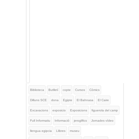
Biblioteca
Butlletí
copte
Cursos
Còmics
Dilluns SCE
dona
Egipte
El Bahnasa
El Caire
Excavacions
exposicio
Exposicions
figuerola del camp
Full Informatiu
Informació
jeroglifics
Jornades vídeo
llengua egipcia
Llibres
museu