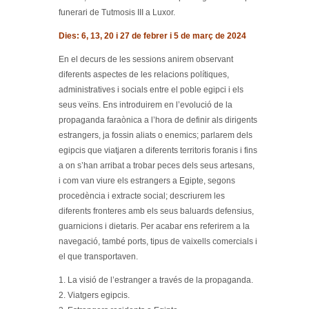
funerari de Tutmosis III a Luxor.
Dies: 6, 13, 20 i 27 de febrer i 5 de març de 2024
En el decurs de les sessions anirem observant
diferents aspectes de les relacions polítiques,
administratives i socials entre el poble egipci i els
seus veïns. Ens introduirem en l’evolució de la
propaganda faraònica a l’hora de definir als dirigents
estrangers, ja fossin aliats o enemics; parlarem dels
egipcis que viatjaren a diferents territoris foranis i fins
a on s’han arribat a trobar peces dels seus artesans,
i com van viure els estrangers a Egipte, segons
procedència i extracte social; descriurem les
diferents fronteres amb els seus baluards defensius,
guarnicions i dietaris. Per acabar ens referirem a la
navegació, també ports, tipus de vaixells comercials i
el que transportaven.
1. La visió de l’estranger a través de la propaganda.
2. Viatgers egipcis.