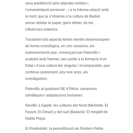
seva predilecció pels objectes mobles i
l’ornamentació personal−, i a la intensa relació amb
la mort, que ja s’observa a la cultura de Badari,
sense oblidar el paper, gens efímer, de les
influències exteriors.
Tractarem tots aquests temes mentre desenvolupem
de forma cronològica, en cinc sessions, els
esdeveniments que, començant pel Paleolític i
acabant amb Narmer, van portar a la formació d’un
Estat i d’una cultura tan singular i incomparable, que
continua sorprenent, any rere anys, als
investigadors.
Paleolític al quadrant NE d’Àfrica: variacions
climàtiques i adaptacions humanes.
Neolític a Egipte: les cultures del Nord (Merimde, El
Fayum, El-Omari) y del sud (Badarià). El megàlit de
Nabta Playa.
El Predinàstic: la periodització de Flinders Petrie.