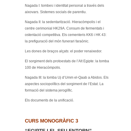
Nagada I: tombes i identitat personal a través dels
aixovars. Sistemes socials de parentiu.
Nagada II: la sedentarització. Hieracòmpolis i el
centre cerimonial HK29A. Consum de fermentats i
ostentació competitiva. Els cementeris KK6 i HK 43:
la prefiguració del món funerari faraònic.
Les dones de braços alçats: el poder renaixedor.
El sorgiment dels protoestats de l’Alt Egipte: la tomba
100 de Hieracòmpolis.
Nagada III: la tomba Uj d’Umm el-Qaab a Abidos. Els
aspectes sociopolítics del sorgiment de l’Estat. La
formació del sistema jeroglífic.
Els documents de la unificació.
CURS MONOGRÀFIC 3
“EGIPTE I EL SEU ENTORN”