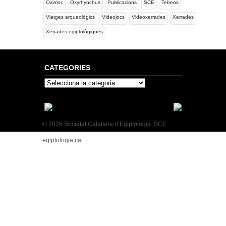
Oxirrinc
Oxyrhynchus
Publicacions
SCE
Tebeos
Viatges arqueològics
Videojocs
Videoxerrades
Xerrades
Xerrades egiptològiques
CATEGORIES
Categories
© 2026 Societat Catalana d’Egiptologia. SCE
egiptologia.cat