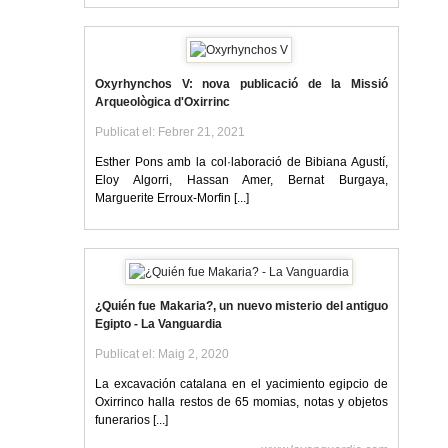
Oxyrhynchos V: nova publicació de la Missió
Arqueològica d'Oxirrinc
Publicat el: Febrer 21, 2021
Esther Pons amb la col·laboració de Bibiana Agustí,
Eloy Algorri, Hassan Amer, Bernat Burgaya,
Marguerite Erroux-Morfin [...]
¿Quién fue Makaria?, un nuevo misterio del antiguo
Egipto - La Vanguardia
Publicat el: Maig 2, 2020
La excavación catalana en el yacimiento egipcio de
Oxirrinco halla restos de 65 momias, notas y objetos
funerarios [...]