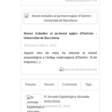
www.lavanguardia.com
Noves troballes al jaciment egipci d’Oxirrinc -
Universitat de Barcelona
Publicat el: Abril 4, 2020
Aquest mes de març ha retornat la missió
arqueològica a l'antiga ciutat egípcia d'Oxirrinc. Si bé
enguany [...]
www.ub.edu
Popular
Recent
Comments
Tags
IV Jornada Egiptològica (dissabte
25/01/2020)
desembre 23, 2019