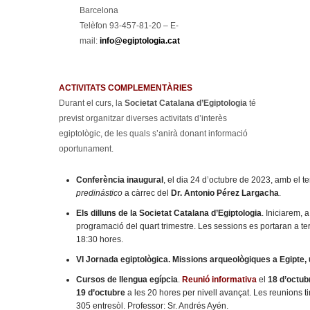
Barcelona
Telèfon 93-457-81-20 – E-
mail:
info@egiptologia.cat
ACTIVITATS COMPLEMENTÀRIES
Durant el curs, la
Societat Catalana d’Egiptologia
té
previst organitzar diverses activitats d’interès
egiptològic, de les quals s’anirà donant informació
oportunament.
Conferència inaugural
, el dia 24 d’octubre de 2023, amb el 
predinástico
a càrrec del
Dr. Antonio Pérez Largacha
.
Els dilluns de la Societat Catalana d’Egiptologia
. Iniciarem, 
programació del quart trimestre. Les sessions es portaran a te
18:30 hores.
VI Jornada egiptològica. Missions arqueològiques a Egipte,
Cursos de llengua egípcia
.
Reunió informativa
el
18 d’octub
19 d’octubre
a les 20 hores per nivell avançat. Les reunions tin
305 entresòl. Professor: Sr. Andrés Ayén.