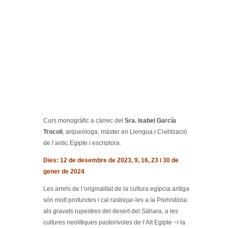
Curs monogràfic a càrrec del
Sra. Isabel García
Trocoli
, arqueòloga, màster en Llengua i Civilització
de l’antic Egipte i escriptora.
Dies: 12 de desembre de 2023, 9, 16, 23 i 30 de
gener de 2024
Les arrels de l’originalitat de la cultura egípcia antiga
són molt profundes i cal rastrejar-les a la Prehistòria:
als gravats rupestres del desert del Sàhara, a les
cultures neolítiques pastorívoles de l’Alt Egipte −i la