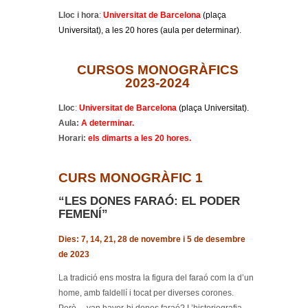
Lloc i hora
:
Universitat de Barcelona
(plaça
Universitat), a les 20 hores (aula per determinar).
CURSOS MONOGRÀFICS
2023-2024
Lloc
:
Universitat de Barcelona
(plaça Universitat).
Aula:
A determinar.
Horari:
els
dimarts a les 20 hores.
CURS MONOGRÀFIC 1
“LES DONES FARAÓ: EL PODER
FEMENÍ”
Dies: 7, 14, 21, 28 de novembre i 5 de desembre
de 2023
La tradició ens mostra la figura del faraó com la d’un
home, amb faldellí i tocat per diverses corones.
Però… van haver-hi dones faraó? L’historiografia