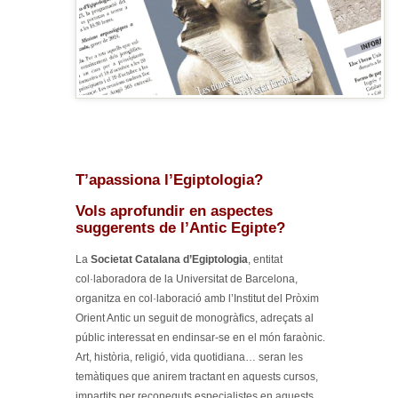
T’apassiona l’Egiptologia?
Vols aprofundir en aspectes
suggerents de l’Antic Egipte?
La
Societat Catalana d’Egiptologia
, entitat
col·laboradora de la Universitat de Barcelona,
organitza en col·laboració amb l’Institut del Pròxim
Orient Antic un seguit de monogràfics, adreçats al
públic interessat en endinsar-se en el món faraònic.
Art, història, religió, vida quotidiana… seran les
temàtiques que anirem tractant en aquests cursos,
impartits per reconeguts especialistes en aquests