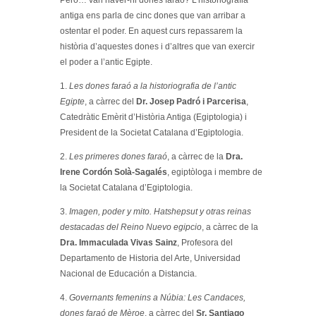
antiga ens parla de cinc dones que van arribar a
ostentar el poder. En aquest curs repassarem la
història d’aquestes dones i d’altres que van exercir
el poder a l’antic Egipte.
1.
Les dones faraó a la historiografia de l’antic
Egipte
, a càrrec del
Dr. Josep Padró i Parcerisa
,
Catedràtic Emèrit d’Història Antiga (Egiptologia) i
President de la Societat Catalana d’Egiptologia.
2.
Les primeres dones faraó
, a càrrec de la
Dra.
Irene Cordón Solà-Sagalés
, egiptòloga i membre de
la Societat Catalana d’Egiptologia.
3.
Imagen, poder y mito. Hatshepsut y otras reinas
destacadas del Reino Nuevo egipcio
, a càrrec de la
Dra. Immaculada Vivas Sainz
, Profesora del
Departamento de Historia del Arte, Universidad
Nacional de Educación a Distancia.
4.
Governants femenins a Núbia: Les Candaces,
dones faraó de Mèroe
, a càrrec del
Sr. Santiago