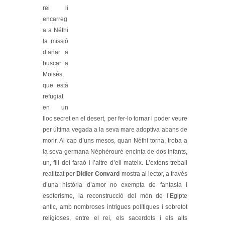
rei li
encarreg
a a Néthi
la missió
d’anar a
buscar a
Moisès,
que està
refugiat
en un
lloc secret en el desert, per fer-lo tornar i poder veure
per última vegada a la seva mare adoptiva abans de
morir. Al cap d’uns mesos, quan Néthi torna, troba a
la seva germana Néphérouré encinta de dos infants,
un, fill del faraó i l’altre d’ell mateix. L’extens treball
realitzat per
Didier Convard
mostra al lector, a través
d’una història d’amor no exempta de fantasia i
esoterisme, la reconstrucció del món de l’Egipte
antic, amb nombroses intrigues polítiques i sobretot
religioses, entre el rei, els sacerdots i els alts