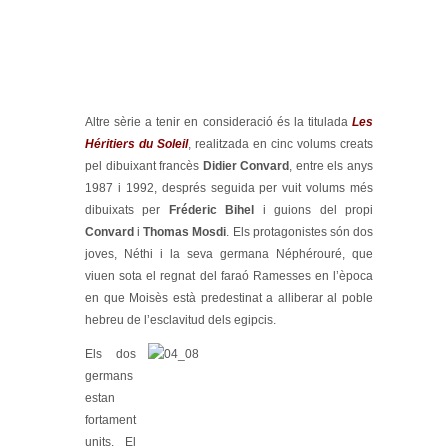
Altre sèrie a tenir en consideració és la titulada
Les
Héritiers du Soleil
, realitzada en cinc volums creats
pel dibuixant francès
Didier Convard
, entre els anys
1987 i 1992, després seguida per vuit volums més
dibuixats per
Fréderic Bihel
i guions del propi
Convard
i
Thomas Mosdi
. Els protagonistes són dos
joves, Néthi i la seva germana Néphérouré, que
viuen sota el regnat del faraó Ramesses en l’època
en que Moisès està predestinat a alliberar al poble
hebreu de l’esclavitud dels egipcis.
Els dos
germans
estan
fortament
units. El