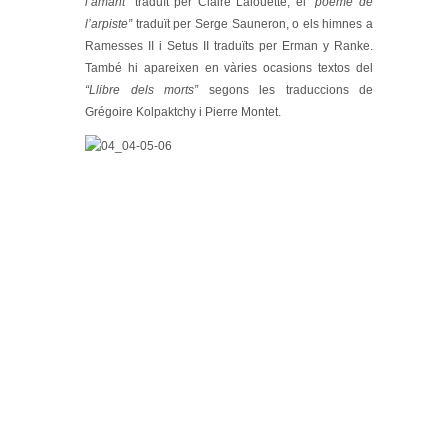
l’amant”
traduït per Claire Lalouette; el
“poeme de
l’arpiste”
traduït per Serge Sauneron, o els himnes a
Ramesses II i Setus II traduïts per Erman y Ranke.
També hi apareixen en vàries ocasions textos del
“Llibre dels morts”
segons les traduccions de
Grégoire Kolpaktchy i Pierre Montet.