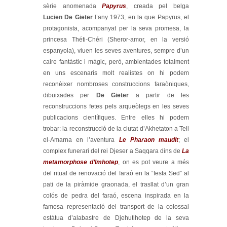
sèrie anomenada
Papyrus
, creada pel belga
Lucien De Gieter
l’any 1973, en la que Papyrus, el
protagonista, acompanyat per la seva promesa, la
princesa Théti-Chéri (Sheror-amor, en la versió
espanyola), viuen les seves aventures, sempre d’un
caire fantàstic i màgic, però, ambientades totalment
en uns escenaris molt realistes on hi podem
reconèixer nombroses construccions faraòniques,
dibuixades per
De Gieter
a partir de les
reconstruccions fetes pels arqueòlegs en les seves
publicacions científiques. Entre elles hi podem
trobar: la reconstrucció de la ciutat d’Akhetaton a Tell
el-Amarna en l’aventura
Le Pharaon maudit
; el
complex funerari del rei Djeser a Saqqara dins de
La
metamorphose d’Imhotep
, on es pot veure a més
del ritual de renovació del faraó en la “festa Sed” al
pati de la piràmide graonada, el trasllat d’un gran
colós de pedra del faraó, escena inspirada en la
famosa representació del transport de la colossal
estàtua d’alabastre de Djehutihotep de la seva