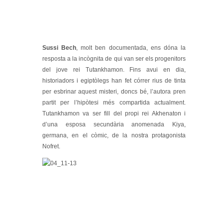
Sussi Bech
, molt ben documentada, ens dóna la
resposta a la incògnita de qui van ser els progenitors
del jove rei Tutankhamon. Fins avui en dia,
historiadors i egiptòlegs han fet córrer rius de tinta
per esbrinar aquest misteri, doncs bé, l’autora pren
partit per l’hipòtesi més compartida actualment.
Tutankhamon va ser fill del propi rei Akhenaton i
d’una esposa secundària anomenada Kiya,
germana, en el còmic, de la nostra protagonista
Nofret.