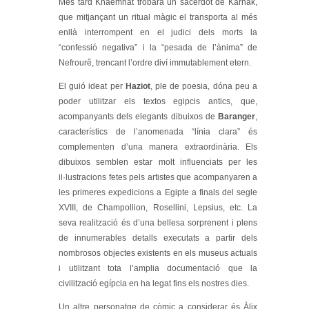
Més tard Khaëmhat trobarà un sacerdot de Karnak,
que mitjançant un ritual màgic el transporta al més
enllà interrompent en el judici dels morts la
“confessió negativa” i la “pesada de l’ànima” de
Nefrourê, trencant l’ordre diví immutablement etern.
El guió ideat per
Haziot
, ple de poesia, dóna peu a
poder utilitzar els textos egipcis antics, que,
acompanyants dels elegants dibuixos de
Baranger
,
característics de l’anomenada “línia clara” és
complementen d’una manera extraordinària. Els
dibuixos semblen estar molt influenciats per les
il·lustracions fetes pels artistes que acompanyaren a
les primeres expedicions a Egipte a finals del segle
XVIII, de Champollion, Rosellini, Lepsius, etc. La
seva realització és d’una bellesa sorprenent i plens
de innumerables detalls executats a partir dels
nombrosos objectes existents en els museus actuals
i utilitzant tota l’amplia documentació que la
civilització egípcia en ha legat fins els nostres dies.
Un altre personatge de còmic a considerar és Àlix