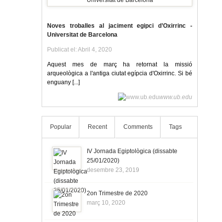
Noves troballes al jaciment egipci d’Oxirrinc -
Universitat de Barcelona
Publicat el: Abril 4, 2020
Aquest mes de març ha retornat la missió
arqueològica a l'antiga ciutat egípcia d'Oxirrinc. Si bé
enguany [...]
www.ub.edu
Popular
Recent
Comments
Tags
IV Jornada Egiptològica (dissabte
25/01/2020)
desembre 23, 2019
2on Trimestre de 2020
març 10, 2020