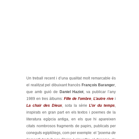
Un treball recent i d’una qualitat molt remarcable és
el realitzat pel dibuixant francès
François Baranger
,
que amb guió de
Daniel Haziot
, va publicar l’any
1989 en tres àlbums:
Fille de l’ombre
,
L’autre rive
i
La chair des Dieux
, sota la sèrie
L’or du temps
,
inspirats en gran part en els textos i poemes de la
literatura egípcia antiga, en els que hi apareixen
citats nombrosos fragments de papirs, publicats per
coneguts egiptòlegs, com per exemple: el
“poema de