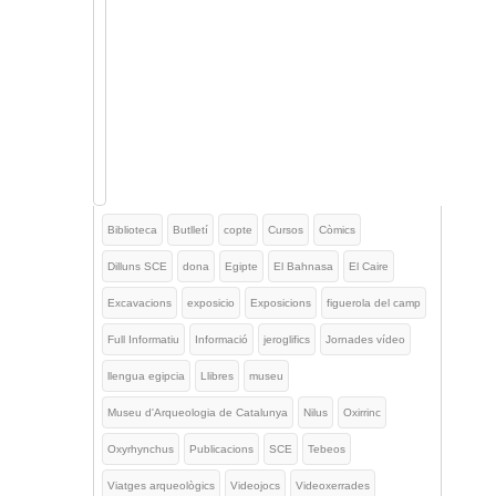
Biblioteca
Butlletí
copte
Cursos
Còmics
Dilluns SCE
dona
Egipte
El Bahnasa
El Caire
Excavacions
exposicio
Exposicions
figuerola del camp
Full Informatiu
Informació
jeroglifics
Jornades vídeo
llengua egipcia
Llibres
museu
Museu d'Arqueologia de Catalunya
Nilus
Oxirrinc
Oxyrhynchus
Publicacions
SCE
Tebeos
Viatges arqueològics
Videojocs
Videoxerrades