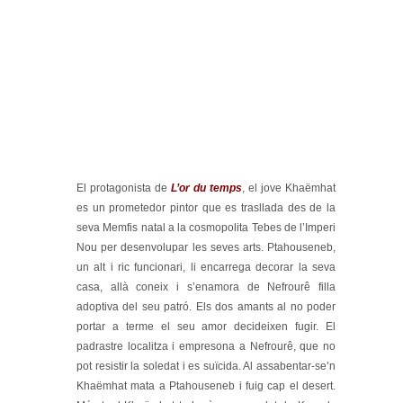
El protagonista de
L’or du temps
, el jove Khaëmhat
es un prometedor pintor que es trasllada des de la
seva Memfis natal a la cosmopolita Tebes de l’Imperi
Nou per desenvolupar les seves arts. Ptahouseneb,
un alt i ric funcionari, li encarrega decorar la seva
casa, allà coneix i s’enamora de Nefrourê filla
adoptiva del seu patró. Els dos amants al no poder
portar a terme el seu amor decideixen fugir. El
padrastre localitza i empresona a Nefrourê, que no
pot resistir la soledat i es suïcida. Al assabentar-se’n
Khaëmhat mata a Ptahouseneb i fuig cap el desert.