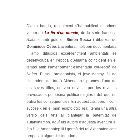
D’altra banda, recentment s’ha publicat el primer
volum de
La fin d’un monde
, de la sèrie francesa
Aathon
, amb guió de
Simon Rocca
i dibuixos de
Dominique Cèbe
. L’aventura, molt ben documentada
i amb dibuixos excel·lentment ambientats es
desenvolupa en l’època d’Amarna coincident en el
temps amb l’anteriorment esmentada col·lecció de
Nofret
. El seu protagonista, el jove Aanthy, fill de
l’intendent del faraó Akhenaton i promès d’una de
les seves filles, es veu envoltat per les revoltes
provocades pel cisma político-religiós i del que en
patirà les conseqüències. En aquest cas, però, i com
succeeix en el món egiptològic real, tenim una altra
versió dels fets al plantejar la paternitat de
Tutankhamon. Aquí els autors d’aquesta aventura el
fan fill d’Amenhotep III i germà del rei Akhenaton com
proposen alguns historiadors.