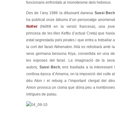
funcionaris enfrontats al monoteisme dels hebreus.
Des de l’any 1986 la dibuixant danesa
Sussi Bech
ha publicat onze àlbums d’un personatge anomenat
Nofret
(Néfriti en la versió francesa), una jove
princesa de les illes Keftiu (l’actual Creta) que havia
estat segrestada pels pirates i que entra a treballar a
la cort del faraó Akhenaton. Allà es retrobarà amb la
seva germana bessona Kiya, convertida en una de
les esposes del faraó. La imaginació de la seva
autora,
Sussi Bech
, ens trasllada a la interessant i
confosa època d’Amarna, on la imposició del culte al
déu Aton i el rebuig a l’important clergat del déu
Amon provoca un cisma que dóna peu a nombroses
intrigues de palau.