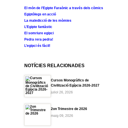
El món de l’Egipte Faraònic a través dels còmics
Egiptòlegs en acció
La maledicció de les mòmies
L’Egipte fantàstic
El somriure egipci
Pedra rera pedra!
L’egipci és fàcil!
NOTÍCIES RELACIONADES
Cursos Monogràfics de
Civilització Egípcia 2026-2027
juliol 26, 2026
2on Trimestre de 2026
maig 09, 2026