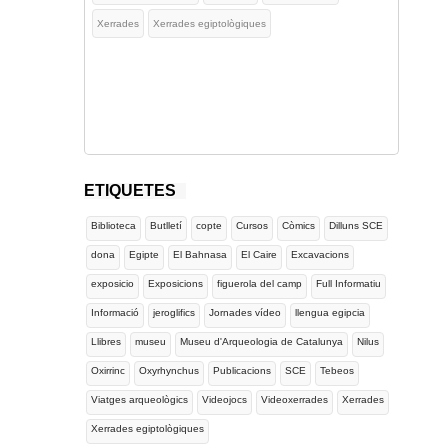
Xerrades
Xerrades egiptològiques
ETIQUETES
Biblioteca
Butlletí
copte
Cursos
Còmics
Dilluns SCE
dona
Egipte
El Bahnasa
El Caire
Excavacions
exposicio
Exposicions
figuerola del camp
Full Informatiu
Informació
jeroglifics
Jornades vídeo
llengua egipcia
Llibres
museu
Museu d'Arqueologia de Catalunya
Nilus
Oxirrinc
Oxyrhynchus
Publicacions
SCE
Tebeos
Viatges arqueològics
Videojocs
Videoxerrades
Xerrades
Xerrades egiptològiques