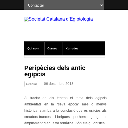
Qui som
Cursos
Xerrades
Excavacions a Oxirrinc
Notícies SCE
Peripècies dels antic
egipcis
Publicacions
Altres
— 06 desembre 2013
General
Al tractar en els tebeos el tema dels egipcis
ambientats en la “seva època” més o menys
històrica, s’arriba a la conclusió que és gràcies als
creadors francesos i belgues, que hem pogut gaudir
àmpliament d’aquesta temàtica. Són els guionistes i