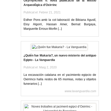
Oxyrhynchos V: nova publicació de la Missió
Arqueològica d'Oxirrinc
Publicat el: Febrer 21, 2021
Esther Pons amb la col·laboració de Bibiana Agustí,
Eloy Algorri, Hassan Amer, Bernat Burgaya,
Marguerite Erroux-Morfin [...]
¿Quién fue Makaria?, un nuevo misterio del antiguo
Egipto - La Vanguardia
Publicat el: Maig 2, 2020
La excavación catalana en el yacimiento egipcio de
Oxirrinco halla restos de 65 momias, notas y objetos
funerarios [...]
www.lavanguardia.com