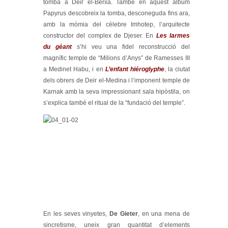
tomba a Deir el-Berxa. També en aquest àlbum
Papyrus descobreix la tomba, desconeguda fins ara,
amb la mòmia del cèlebre Imhotep, l’arquitecte
constructor del complex de Djeser. En
Les larmes
du géant
s’hi veu una fidel reconstrucció del
magnífic temple de “Milions d’Anys” de Ramesses III
a Medinet Habu, i en
L’enfant hiéroglyphe
, la ciutat
dels obrers de Deir el-Medina i l’imponent temple de
Karnak amb la seva impressionant sala hipòstila, on
s’explica també el ritual de la “fundació del temple”.
En les seves vinyetes,
De Gieter
, en una mena de
sincretisme, uneix gran quantitat d’elements