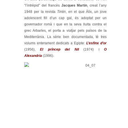
“l’intrèpid” del francès
Jacques Martin
, creat l’any
1948 per la revista
Tintin
, en el que Àlix, un jove
adolescent fill d’un cap gal, és adoptat per un
governador romà i que en la seva lluita contra el
grec Arbarles, el porta a viatjar pels països de la
Mediterrània. La sèrie ben documentada, té tres
volums enterament dedicats a Egipte:
L’esfinx d’or
(1956),
El príncep del Nil
(1974) i
O
Alexandria
(1996).